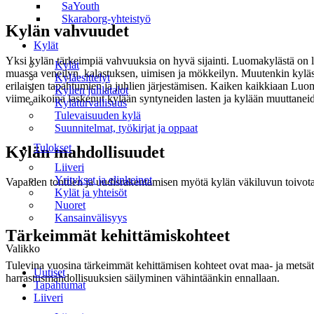
SaYouth
Skaraborg-yhteistyö
Kylän vahvuudet
Kylät
Yksi kylän tärkeimpiä vahvuuksia on hyvä sijainti. Luomakylästä on
Kylät
muassa veneilyn, kalastuksen, uimisen ja mökkeilyn. Muutenkin kyläs
Kyläesittelyt
erilaisten tapahtumien ja juhlien järjestämisen. Kaiken kaikkiaan Luom
Kylien juhlatalot
viime aikoina laskenut kylään syntyneiden lasten ja kylään muuttaneid
Kyläturvallisuus
Tulevaisuuden kylä
Suunnitelmat, työkirjat ja oppaat
Tulokset
Kylän mahdollisuudet
Liiveri
Yritykset ja elinkeinot
Vapaiden tonttien ja uudisrakentamisen myötä kylän väkiluvun toivot
Kylät ja yhteisöt
Nuoret
Kansainvälisyys
Tärkeimmät kehittämiskohteet
Valikko
Tulevina vuosina tärkeimmät kehittämisen kohteet ovat maa- ja metsä
Uutiset
harrastusmahdollisuuksien säilyminen vähintäänkin ennallaan.
Tapahtumat
Liiveri