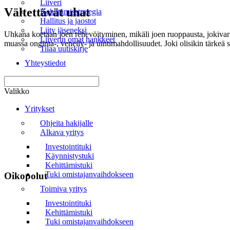
Liiveri
Vältettävät uhat
Kehittämisstrategia
Hallitus ja jaostot
Liity jäseneksi
Uhkana koetaan joen rehevöityminen, mikäli joen ruoppausta, jokivarre
Liiverin omat hankkeet
muassa onginta-, veneily- ja uintimahdollisuudet. Joki olisikin tärkeä sä
Tilaa uutiskirje
Yhteystiedot
Valikko
Yritykset
Ohjeita hakijalle
Alkava yritys
Investointituki
Käynnistystuki
Kehittämistuki
Tuki omistajanvaihdokseen
Oikopolut
Toimiva yritys
Etusivu
Investointituki
Kehittämistuki
Uutiset
Tuki omistajanvaihdokseen