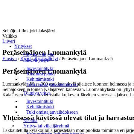
Seinäjoki Ilmajoki Jalasjärvi
Valikko
Liiveri
Yritykset
Peräseinäjoen Luomankylä
Ohjeita hakijalle
Etusivu
/
Kylät
/
Kyläesittelyt
/
Peräseinäjoen Luomankylä
Alkava yritys
Investointituki
Peräseinäjoen Luomankylä
Käynnistystuki
Kehittämistuki
Luomankylän lähes 300 asukkaan kylä sijaitsee luonnon helmassa ja m
Tuki omistajanvaihdokseen
Seinäjokeen ja toinen Kalajärven kanavaan. Luomankylästä on lyhyt m
Toimiva yritys
Kalajärven kanavan vierustalla kulkevan Järvitien varressa sijaitsee
Investointituki
Kehittämistuki
Tuki omistajanvaihdokseen
Yhteisessä käytössä olevat tilat ja harrast
Maatila
Yritys- tai viljelijäryhmä
Lakkautetulla kyläkoululla järjestetään monipuolista toimintaa eri järje