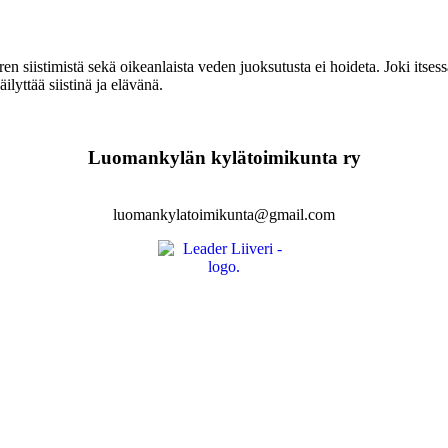
n siistimistä sekä oikeanlaista veden juoksutusta ei hoideta. Joki itse
ilyttää siistinä ja elävänä.
Luomankylän kylätoimikunta ry
luomankylatoimikunta@gmail.com