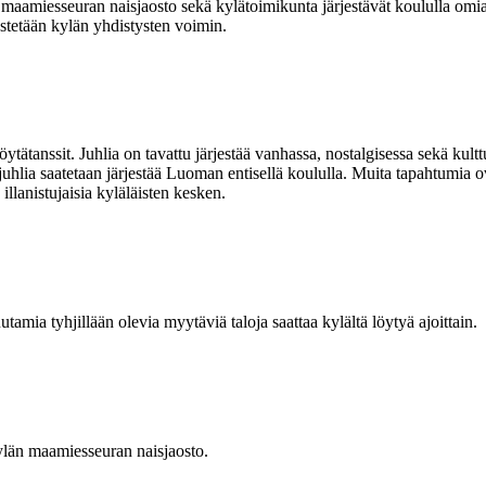
iesseuran naisjaosto sekä kylätoimikunta järjestävät koululla omia t
estetään kylän yhdistysten voimin.
ätanssit. Juhlia on tavattu järjestää vanhassa, nostalgisessa sekä kulttu
juhlia saatetaan järjestää Luoman entisellä koululla. Muita tapahtumia 
llanistujaisia kyläläisten kesken.
amia tyhjillään olevia myytäviä taloja saattaa kylältä löytyä ajoittain.
än maamiesseuran naisjaosto.