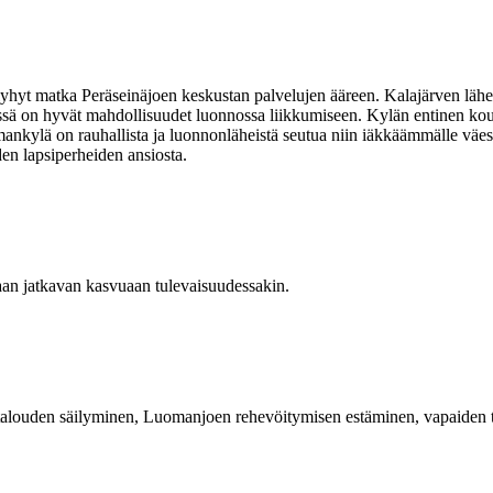
 lyhyt matka Peräseinäjoen keskustan palvelujen ääreen. Kalajärven l
sä on hyvät mahdollisuudet luonnossa liikkumiseen. Kylän entinen koul
ankylä on rauhallista ja luonnonläheistä seutua niin iäkkäämmälle väestö
en lapsiperheiden ansiosta.
aan jatkavan kasvuaan tulevaisuudessakin.
talouden säilyminen, Luomanjoen rehevöitymisen estäminen, vapaiden ta