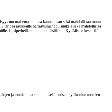
äheisyys tuo maisemaan omaa kauneuttaan sekä mahdollistaa muun
u tarjoaa asukkaille harrastusmahdollisuuksia sekä mahdollistaa
lle, lapsiperheille kuin mökkiläisillekin. Kyläläisten keski-ikä on
lojen ja tonttien markkinointi sekä entisen kyläkoulun tuomien