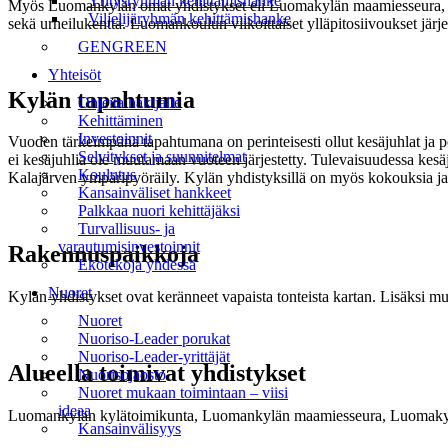
Yritysryhmän kehittämishanke
Myös Luomankylän omat yhdistykset eli Luomakylän maamiesseura, maam
Viljelijäryhmän kehittämishanke
sekä urheilukenttä. Luomankoulun viikoittaiset ylläpitosiivoukset järj
GENGREEN
Yhteisöt
Kylän tapahtumia
Ohjeita hakijalle
Kehittäminen
Investoinnit
Vuoden tärkeimpänä tapahtumana on perinteisesti ollut kesäjuhlat ja pöyt
Selvitykset ja suunnitelmat
ei kesäjuhlia ole muutamaan vuoteen järjestetty. Tulevaisuudessa kesä
Koulutus
Kalajärven ympäripyöräily. Kylän yhdistyksillä on myös kokouksia ja i
Kansainväliset hankkeet
Palkkaa nuori kehittäjäksi
Turvallisuus- ja
varautumisinvestoinnit
Rakennuspaikkoja
Ekotekoja yhdessä
Nuoret
Kylän yhdistykset ovat keränneet vapaista tonteista kartan. Lisäksi muut
Nuoret
Nuoriso-Leader porukat
Nuoriso-Leader-yrittäjät
Alueella toimivat yhdistykset
Nuorisojaosto
Nuoret mukaan toimintaan – viisi
ideaa
Luomankylän kylätoimikunta, Luomankylän maamiesseura, Luomakyl
Kansainvälisyys