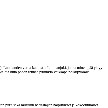
n). Luomantien vartta kaunistaa Luomanjoki, jonka toinen pää yhtyy
eittiä kuin padon reunaa pitkinkin vaikkapa polkupyörällä.
ton piirit sekä musiikin harrastajien harjoitukset ja kokoontumiset.