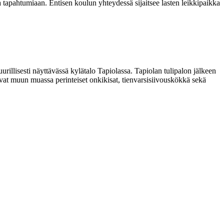
apahtumiaan. Entisen koulun yhteydessä sijaitsee lasten leikkipaikka
urillisesti näyttävässä kylätalo Tapiolassa. Tapiolan tulipalon jälkeen
ovat muun muassa perinteiset onkikisat, tienvarsisiivouskökkä sekä