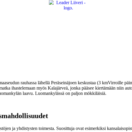
aaseudun rauhassa lähellä Peräseinäjoen keskustaa (3 kmVirroille päi
atka ihastelemaan myös Kalajärveä, jonka pääsee kiertämään niin autor
 Luomankylän laavu. Luomankylässä on paljon mökkiläisiä.
usmahdollisuudet
stöjen ja yhdistysten toimesta. Suosittuja ovat esimerkiksi kansalaisopis