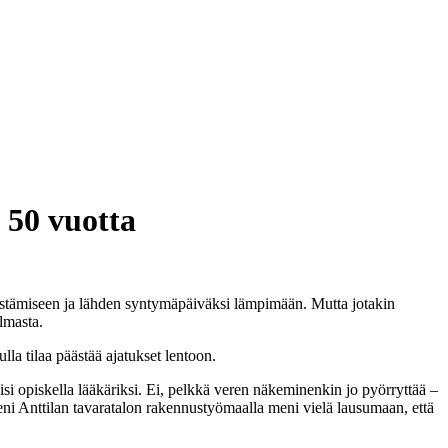
 50 vuotta
estämiseen ja lähden syntymäpäiväksi lämpimään. Mutta jotakin
lmasta.
a tilaa päästää ajatukset lentoon.
isi opiskella lääkäriksi. Ei, pelkkä veren näkeminenkin jo pyörryttää –
heni Anttilan tavaratalon rakennustyömaalla meni vielä lausumaan, että