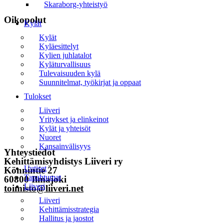
Skaraborg-yhteistyö
Oikopolut
Kylät
Kylät
Etusivu
Kyläesittelyt
Kylien juhlatalot
Uutiset
Kyläturvallisuus
Tulevaisuuden kylä
Tapahtumat
Suunnitelmat, työkirjat ja oppaat
Tulokset
Liiveri
Liiveri
Yhteystiedot
Yritykset ja elinkeinot
Kylät ja yhteisöt
Tilaa uutiskirje
Nuoret
Kansainvälisyys
Yhteystiedot
Kehittämisyhdistys Liiveri ry
Valikko
Uutiset
Könnintie 27
Tapahtumat
60800 Ilmajoki
Liiveri
toimisto@liiveri.net
Liiveri
Kehittämisstrategia
Hallitus ja jaostot