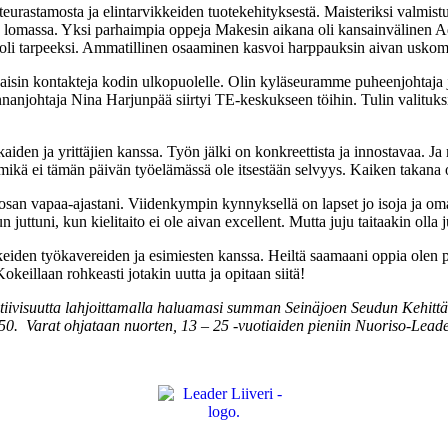
eurastamosta ja elintarvikkeiden tuotekehityksestä. Maisteriksi valmis
en lomassa. Yksi parhaimpia oppeja Makesin aikana oli kansainvälinen Ad
utta oli tarpeeksi. Ammatillinen osaaminen kasvoi harppauksin aivan usk
ä saisin kontakteja kodin ulkopuolelle. Olin kyläseuramme puheenjohtaj
nanjohtaja Nina Harjunpää siirtyi TE-keskukseen töihin. Tulin valituk
kaiden ja yrittäjien kanssa. Työn jälki on konkreettista ja innostavaa. Ja
, mikä ei tämän päivän työelämässä ole itsestään selvyys. Kaiken takan
an osan vapaa-ajastani. Viidenkympin kynnyksellä on lapset jo isoja ja om
 juttuni, kun kielitaito ei ole aivan excellent. Mutta juju taitaakin olla
ikeiden työkavereiden ja esimiesten kanssa. Heiltä saamaani oppia ol
keillaan rohkeasti jotakin uutta ja opitaan siitä!
iivisuutta lahjoittamalla haluamasi summan Seinäjoen Seudun Kehittämi
50. Varat ohjataan nuorten, 13 – 25 -vuotiaiden pieniin Nuoriso-Leader