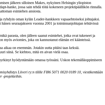
tumisen jälkeen silloinen Makes, nykyinen Helsingin yliopiston
apt-hanke, jossa sain tehdä töitä kokeneen projektipäällikön rinnalla.
omattoman esimiehen ansiosta.
a ja ryhdyin oman kylän Leader-hankkeen vapaaehtoiseksi johtajaksi.
si hänen seuraajakseen vuonna 2001 ja toiminnanjohtajan tehtävissä
 mikä parasta, olen jälleen saanut esimiehet, jotka ovat tukeneet ja
a on myös aviomies, joka on kannustanut elämän eri käänteissä.
aa aikaa on enemmän. Jotakin uutta pitäisi taas keksiä.
 juuri siinä. Se kiehtoo, mitä en aivan vielä osaa.
en pyrkinyt hyödyntämään omassa työssäni. Uskon tekemälläoppimiseen
syhdistys Liiveri ry:n tilille FI86 5071 0020 0189 10, viestikenttään
 -projekteihin.