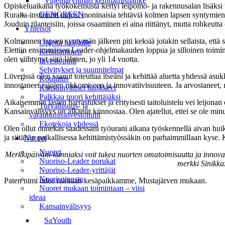
Viljelijäryhmän kehittämishanke
Opiskeluaikana työkokemusta kertyi leipomo- ja rakennusalan lisäksi t
GENGREEN
Ruralia-instituutti tarjosi moninaisia tehtäviä kolmen lapsen syntymi
Jouduin tilanteisiin, joissa osaaminen ei aina riittänyt, mutta rohke
Yhteisöt
Kolmannen lapsen syntymän jälkeen piti keksiä jotakin sellaista, ett
Ohjeita hakijalle
Elettiin ensimmäisen Leader-ohjelmakauden loppua ja silloinen toimin
Kehittäminen
olen viihtynyt siitä lähtien, jo yli 14 vuotta.
Investoinnit
Selvitykset ja suunnitelmat
Liiverissä olen saanut toteuttaa itseäni ja kehittää aluetta yhdessä asuk
Koulutus
innostaneet rajojen rikkomiseen ja innovatiivisuuteen. Ja arvostaneet
Kansainväliset hankkeet
Palkkaa nuori kehittäjäksi
Aikaisemmin lasten harrastukset ja erityisesti taitoluistelu vei leijon
Turvallisuus- ja
Kansainvälisyys on alkanut kiinnostaa. Olen ajatellut, ettei se ole minun
varautumisinvestoinnit
Ekotekoja yhdessä
Olen ollut onnekas saadessani työurani aikana työskennellä aivan hu
ja siitähän paikallisessa kehittämistyössäkin on parhaimmillaan kyse. Ko
Nuoret
Nuoret
Merkkipäiväni kunniaksi voit tukea nuorten omatoimisuutta ja innovat
Nuoriso-Leader porukat
merkki Sinikka
Nuoriso-Leader-yrittäjät
Nuorisojaosto
Paten nimi tulee rakkaan kesäpaikkamme, Mustajärven mukaan.
Nuoret mukaan toimintaan – viisi
ideaa
Kansainvälisyys
SaYouth