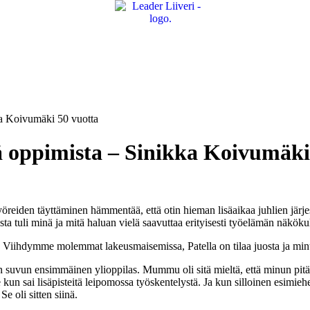
ka Koivumäki 50 vuotta
ä oppimista – Sinikka Koivumäki
öreiden täyttäminen hämmentää, että otin hieman lisäaikaa juhlien järj
ta tuli minä ja mitä haluan vielä saavuttaa erityisesti työelämän näköku
Viihdymme molemmat lakeusmaisemissa, Patella on tilaa juosta ja minull
han suvun ensimmäinen ylioppilas. Mummu oli sitä mieltä, että minun pitä
e kun sai lisäpisteitä leipomossa työskentelystä. Ja kun silloinen esimie
Se oli sitten siinä.