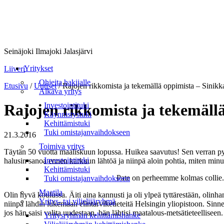
Seinäjoki Ilmajoki Jalasjärvi
Valikko
Yritykset
Liiveri
Ohjeita hakijalle
Etusivu
/
Uutiset
/
Rajojen rikkomista ja tekemällä oppimista – Sinik
Alkava yritys
Investointituki
Rajojen rikkomista ja tekemäll
Käynnistystuki
Kehittämistuki
Tuki omistajanvaihdokseen
21.3.2016
Toimiva yritys
Täytän 50 vuotta maaliskuun lopussa. Huikea saavutus! Sen verran py
Investointituki
halusin sanoa ennen karkuun lähtöä ja niinpä aloin pohtia, miten minus
Kehittämistuki
Pate on perheemme kolmas collie. 
Tuki omistajanvaihdokseen
Maatila
Olin hyvä koulussa. Äiti aina kannusti ja oli ylpeä tyttärestään, olin
Yritys- tai viljelijäryhmä
niinpä lähdin lukemaan elintarviketieteitä Helsingin yliopistoon. Sinn
jos hän saisi valita uudestaan, hän lähtisi maatalous-metsätieteelliseen. 
Yritysryhmän kehittämishanke