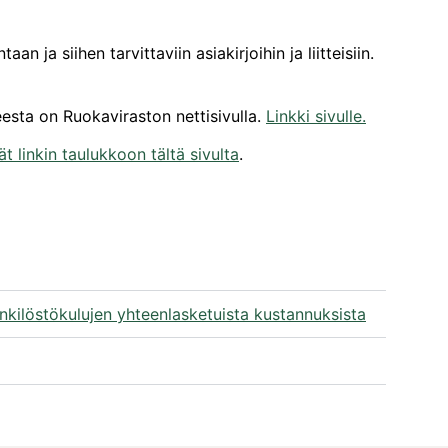
 siihen tarvittaviin asiakirjoihin ja liitteisiin.
esta on Ruokaviraston nettisivulla.
Linkki sivulle.
t linkin taulukkoon tältä sivulta
.
enkilöstökulujen yhteenlasketuista kustannuksista