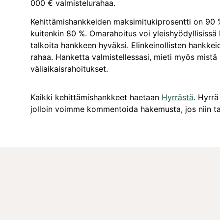
000 € valmistelurahaa.
Kehittämishankkeiden maksimitukiprosentti on 90 %.
kuitenkin 80 %. Omarahoitus voi yleishyödyllisissä 
talkoita hankkeen hyväksi. Elinkeinollisten hankke
rahaa. Hanketta valmistellessasi, mieti myös mist
väliaikaisrahoitukset.
Kaikki kehittämishankkeet haetaan
Hyrrästä
. Hyrrä
jolloin voimme kommentoida hakemusta, jos niin t