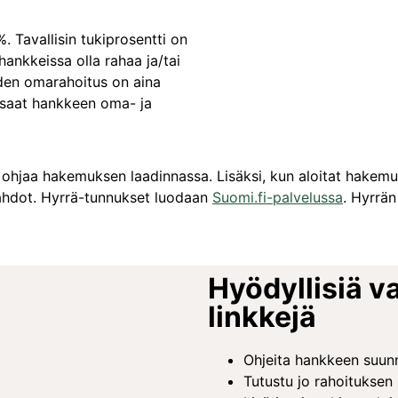
 Tavallisin tukiprosentti on
hankkeissa olla rahaa ja/tai
iden omarahoitus on aina
ä saat hankkeen oma- ja
 ohjaa hakemuksen laadinnassa. Lisäksi, kun aloitat hakemuks
ahdot. Hyrrä-tunnukset luodaan
Suomi.fi-palvelussa
. Hyrrän
Hyödyllisiä va
linkkejä
Ohjeita hankkeen suunn
Tutustu jo rahoituksen 