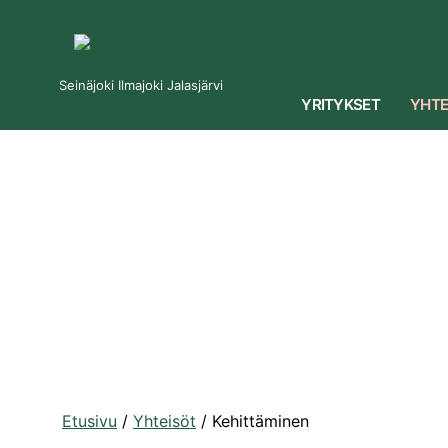
Seinäjoki Ilmajoki Jalasjärvi
YRITYKSET
YHTE
Etusivu
/
Yhteisöt
/
Kehittäminen