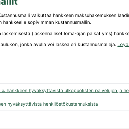
llit
tannusmalli vaikuttaa hankkeen maksuhakemuksen laadintaan ja
dän hankkeelle sopivimman kustannusmallin.
 laskemisesta (laskennalliset loma-ajan palkat yms) hankke
taulukon, jonka avulla voi laskea eri kustannusmalleja.
Löydä
19 % hankkeen hyväksyttävistä ulkopuolisten palvelujen ja h
een hyväksyttävistä henkilöstökustannuksista