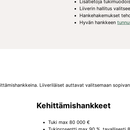
Lisätietoja tukimuodoi
Liiverin hallitus valit
Hankehakemukset teh
Hyvän hankkeen
tunnu
ittämishankkeina. Liiveriläiset auttavat valitsemaan sopiva
Kehittämishankkeet
Tuki max 80 000 €
Tukiprosentti max 90 %, tavallisesti 