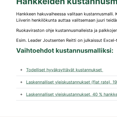
Hankkeiden kustannusma
Hankkeen hakuvaiheessa valitaan kustannusmalli. Kus
Liiverin henkilökunta auttaa valitsemaan juuri tei
Ruokaviraston ohje kustannusmalleista ja palkkojen
Esim. Leader Joutsenten Reitti on julkaissut Excel-
Vaihtoehdot kustannusmalliksi:
Todelliset hyväksyttävät kustannukset
Laskennalliset yleiskustannukset (flat rate), 
Laskennalliset yleiskustannukset, 40 % hankk