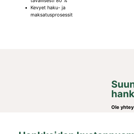
tavallisesti 80 %
Kevyet haku- ja
maksatusprosessit
Suun
hank
Ole yhtey