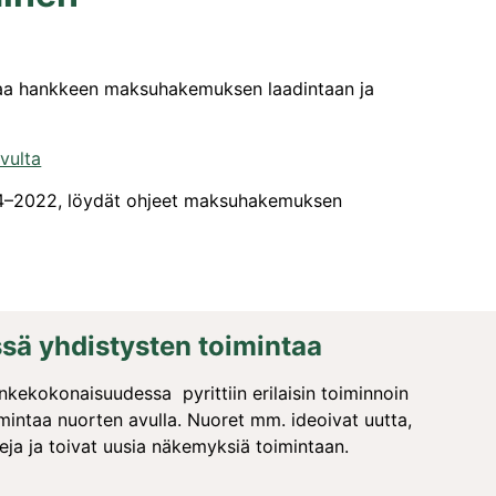
taa hankkeen maksuhakemuksen laadintaan ja
vulta
14–2022, löydät ohjeet maksuhakemuksen
sä yhdistysten toimintaa
nkekokonaisuudessa pyrittiin erilaisin toiminnoin
mintaa nuorten avulla. Nuoret mm. ideoivat uutta,
leja ja toivat uusia näkemyksiä toimintaan.