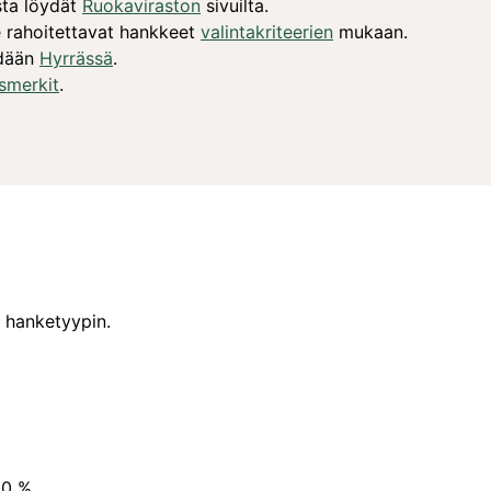
sta löydät
Ruokaviraston
sivuilta.
see rahoitettavat hankkeet
valintakriteerien
mukaan.
dään
Hyrrässä
.
smerkit
.
n hanketyypin.
80 %