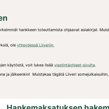
en
keimmät hankkeen toteuttamista ohjaavat asiakirjat. Muista 
ksiä, ole
yhteydessä Liiveriin.
ojen käytöstä, voit lukea lisää
viestintäohjeet-sivulta
.
a ja jälkeenkin! Muistakaa tägätä Liiveri somejulkaisuihi
Hankemaksatuksen hakem