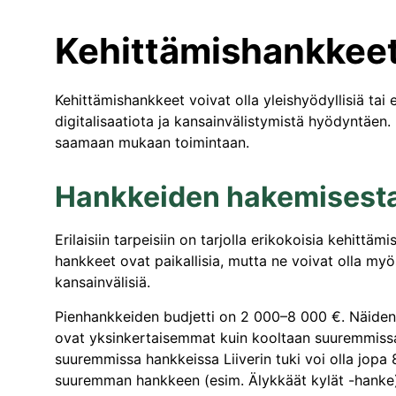
Kehittämishankkee
Kehittämishankkeet voivat olla yleishyödyllisiä tai e
digitalisaatiota ja kansainvälistymistä hyödyntäen.
saamaan mukaan toimintaan.
Hankkeiden hakemisest
Erilaisiin tarpeisiin on tarjolla erikokoisia kehittämi
hankkeet ovat paikallisia, mutta ne voivat olla myös
kansainvälisiä.
Pienhankkeiden budjetti on 2 000–8 000 €. Näiden
ovat yksinkertaisemmat kuin kooltaan suuremmiss
suuremmissa hankkeissa Liiverin tuki voi olla jopa 
suuremman hankkeen (esim. Älykkäät kylät -hanke