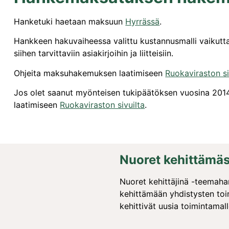
Hanketuki haetaan maksuun
Hyrrässä
.
Hankkeen hakuvaiheessa valittu kustannusmalli vaikut
siihen tarvittaviin asiakirjoihin ja liitteisiin.
Ohjeita maksuhakemuksen laatimiseen
Ruokaviraston si
Jos olet saanut myönteisen tukipäätöksen vuosina 20
laatimiseen
Ruokaviraston sivuilta
.
Nuoret kehittämäs
Nuoret kehittäjinä -teemaha
kehittämään yhdistysten toi
kehittivät uusia toimintamal