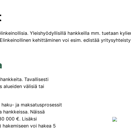
t
linkeinollisia. Yleishyödyllisillä hankkeilla mm. tuetaan kyli
 Elinkeinollinen kehittäminen voi esim. edistää yritysyhteis
a
shankkeita. Tavallisesti
 alueiden välisiä tai
 haku- ja maksatusprosessit
a hankkeissa. Näissä
80 000 €. Lisäksi
) hakemiseen voi hakea 5