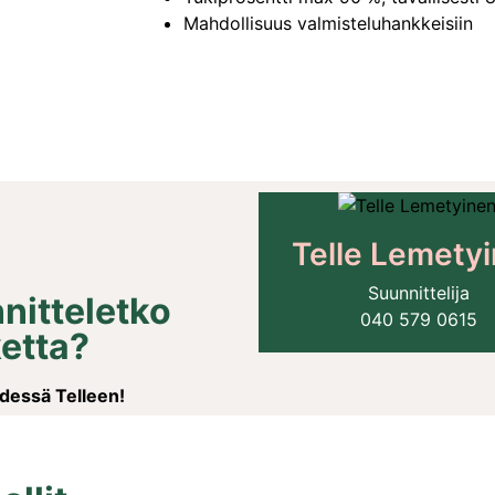
Mahdollisuus valmisteluhankkeisiin
Telle Lemety
Suunnittelija
nitteletko
040 579 0615
etta?
dessä Telleen!