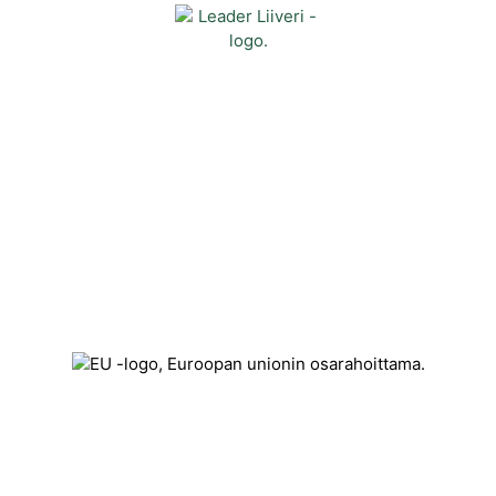
Yhteystiedot
Kehittämisyhdistys Liiveri ry
Könnintie 27
60800 Ilmajoki
toimisto@liiveri.net