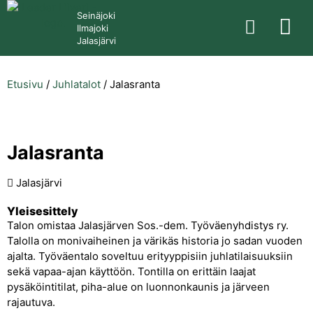
Seinäjoki
Ilmajoki
Jalasjärvi
Etusivu
/
Juhlatalot
/
Jalasranta
Jalasranta
Jalasjärvi
Yleisesittely
Talon omistaa Jalasjärven Sos.-dem. Työväenyhdistys ry.
Talolla on monivaiheinen ja värikäs historia jo sadan vuoden
ajalta. Työväentalo soveltuu erityyppisiin juhlatilaisuuksiin
sekä vapaa-ajan käyttöön. Tontilla on erittäin laajat
pysäköintitilat, piha-alue on luonnonkaunis ja järveen
rajautuva.