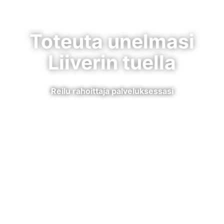
Toteuta unelmasi
Liiverin tuella
Reilu rahoittaja palveluksessasi