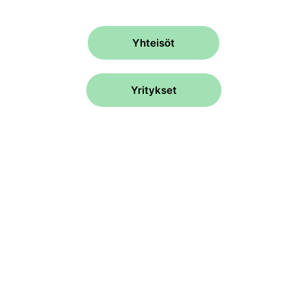
Yhteisöt
Yritykset