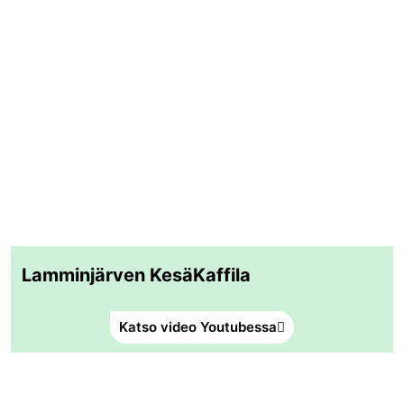
Lamminjärven KesäKaffila
Katso video Youtubessa