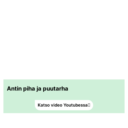
Antin piha ja puutarha
Katso video Youtubessa