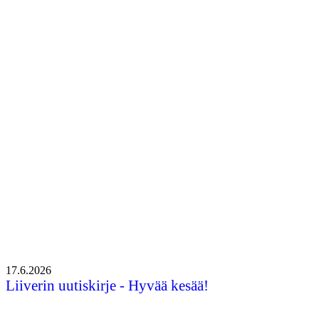
Uusi puheenjohtaja Mari Mäki-Karvia: “Leader-toiminnassa
tykästyin heti aluksi positiiviseen tunnelmaan”
Uusi puheenjohtaja Mari Mäki-Karvia:
“Leader-toiminnassa tykästyin heti
aluksi positiiviseen tunnelmaan”
•
6.5.2026
17.6.2026
Liiverin uutiskirje - Hyvää kesää!