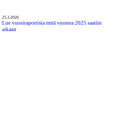
25.3.2026
Lue vuosiraportista mitä vuonna 2025 saatiin
aikaan
Kaikki uutiset
Oikopolut
Etusivu
Uutiset
Tapahtumat