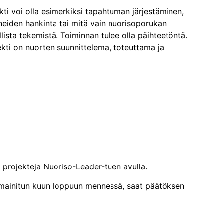
ti voi olla esimerkiksi tapahtuman järjestäminen,
ineiden hankinta tai mitä vain nuorisoporukan
illista tekemistä. Toiminnan tulee olla päihteetöntä.
ekti on nuorten suunnittelema, toteuttama ja
a projekteja Nuoriso-Leader-tuen avulla.
 mainitun kuun loppuun mennessä, saat päätöksen