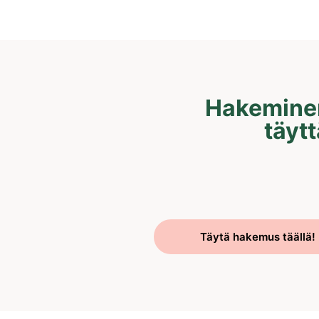
Hakeminen
täyt
Täytä hakemus täällä!