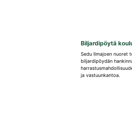
Biljardipöytä koul
Sedu Ilmajoen nuoret t
biljardipöydän hankinn
harrastusmahdollisuuden
ja vastuunkantoa.