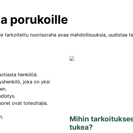
a porukoille
le tarkoitettu nuorisoraha avaa mahdollisuuksia, uudistaa t
otiasta henkilöä.
yshenkilö, joka on yksi
en.
distys.
oret ovat toteuttajia.
Mihin tarkoitukse
tukea?