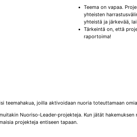
Teema on vapaa. Projek
yhteisten harrastusväl
yhteistä ja järkevää, la
Tärkeintä on, että proj
raportoima!
iisi teemahakua, joilla aktivoidaan nuoria toteuttamaan omi
uitakin Nuoriso-Leader-projekteja. Kun jätät hakemuksen
aisia projekteja entiseen tapaan.