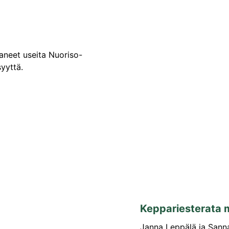
aneet useita Nuoriso-
syyttä.
Keppariesterata m
Janna Leppälä ja Sanna