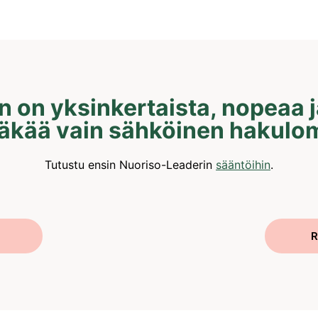
 on yksinkertaista, nopeaa j
täkää vain sähköinen hakulo
Tutustu ensin Nuoriso-Leaderin
sääntöihin
.
R