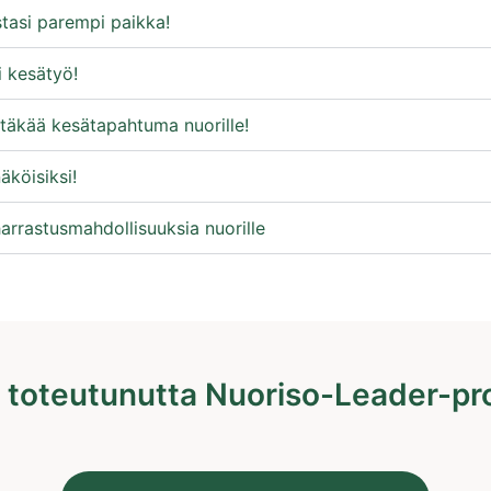
tasi parempi paikka!
i kesätyö!
täkää kesätapahtuma nuorille!
äköisiksi!
arrastusmahdollisuuksia nuorille
0 toteutunutta Nuoriso-Leader-pro