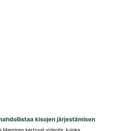
ahdollistaa kisojen järjestämisen
 Manninen kertovat videolla, kuinka