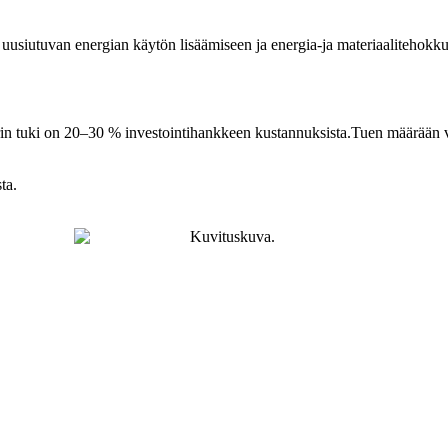
usiutuvan energian käytön lisäämiseen ja energia-ja materiaalitehokk
rin tuki on 20–30 % investointihankkeen kustannuksista.Tuen määrään va
ta.