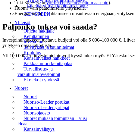
Yritysryhmän kehittämishanke
Tuki 30 % (vain
ydin- ja harvaan asuttu maaseutu
).
Viljelijäryhmän kehittämishanke
Huom! Vain päätoimiselle yritykselle.
Energiamuodon vaihtamiseen uusiutuvaan energiaan, yrityksen u
GENGREEN
Yhteisöt
Paljonko tukea voi saada?
Ohjeita hakijalle
Kehittäminen
Investointihankkeen tuettava budjetti voi olla 5 000–100 000 €. Liive
Investoinnit
yrityksen omaa rahoitusta.
Selvitykset ja suunnitelmat
Koulutus
Yli 100 000 €:n investointeihin voit kysyä tukea myös ELY-keskukses
Kansainväliset hankkeet
Palkkaa nuori kehittäjäksi
Turvallisuus- ja
varautumisinvestoinnit
Ekotekoja yhdessä
Nuoret
Nuoret
Nuoriso-Leader porukat
Nuoriso-Leader-yrittäjät
Nuorisojaosto
Nuoret mukaan toimintaan – viisi
ideaa
Kansainvälisyys