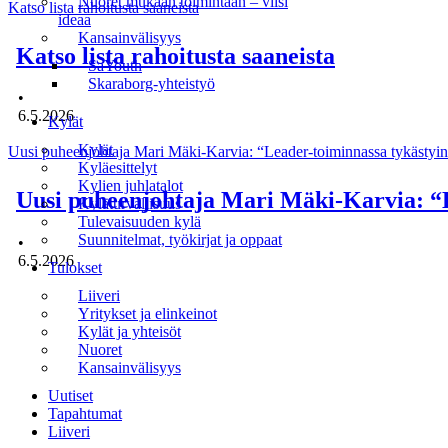
Nuoret mukaan toimintaan – viisi
Katso lista rahoitusta saaneista
ideaa
Kansainvälisyys
Katso lista rahoitusta saaneista
SaYouth
Skaraborg-yhteistyö
•
6.5.2026
Kylät
Kylät
Uusi puheenjohtaja Mari Mäki-Karvia: “Leader-toiminnassa tykästyin 
Kyläesittelyt
Kylien juhlatalot
Uusi puheenjohtaja Mari Mäki-Karvia: “Le
Kyläturvallisuus
Tulevaisuuden kylä
Suunnitelmat, työkirjat ja oppaat
•
6.5.2026
Tulokset
Liiveri
Yritykset ja elinkeinot
Kylät ja yhteisöt
Nuoret
Kansainvälisyys
Uutiset
Tapahtumat
Liiveri