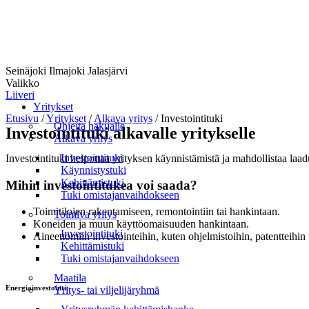
Seinäjoki Ilmajoki Jalasjärvi
Valikko
Liiveri
Yritykset
Etusivu
/
Yritykset
/
Alkava yritys
/
Investointituki
Ohjeita hakijalle
Investointituki alkavalle yritykselle
Alkava yritys
Investointituki
Investointituki helpottaa yrityksen käynnistämistä ja mahdollistaa laa
Käynnistystuki
Kehittämistuki
Mihin investointitukea voi saada?
Tuki omistajanvaihdokseen
Toimitilojen rakentamiseen, remontointiin tai hankintaan.
Toimiva yritys
Koneiden ja muun käyttöomaisuuden hankintaan.
Investointituki
Aineettomiin investointeihin, kuten ohjelmistoihin, patentteihi
Kehittämistuki
Tuki omistajanvaihdokseen
Maatila
Energiainvestointi:
Yritys- tai viljelijäryhmä