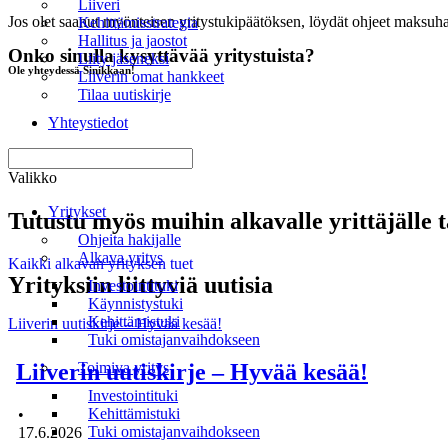
Liiveri
Jos olet saanut myönteisen yritystukipäätöksen, löydät ohjeet maksu
Kehittämisstrategia
Hallitus ja jaostot
Onko sinulla kysyttävää yritystuista?
Liity jäseneksi
Ole yhteydessä Sinikkaan!
Liiverin omat hankkeet
Tilaa uutiskirje
Yhteystiedot
Valikko
Yritykset
Tutustu myös muihin alkavalle yrittäjälle t
Ohjeita hakijalle
Alkava yritys
Kaikki alkavan yrityksen tuet
Yrityksiin liittyviä uutisia
Investointituki
Käynnistystuki
Kehittämistuki
Liiverin uutiskirje – Hyvää kesää!
Tuki omistajanvaihdokseen
Liiverin uutiskirje – Hyvää kesää!
Toimiva yritys
Investointituki
Kehittämistuki
•
Tuki omistajanvaihdokseen
17.6.2026