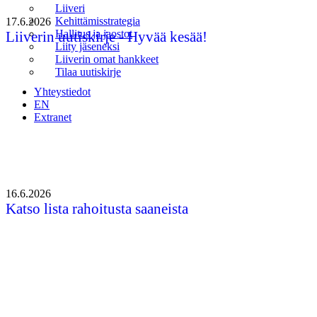
Liiveri
Kehittämisstrategia
17.6.2026
Hallitus ja jaostot
Liiverin uutiskirje - Hyvää kesää!
Liity jäseneksi
Liiverin omat hankkeet
Tilaa uutiskirje
Yhteystiedot
EN
Extranet
16.6.2026
Katso lista rahoitusta saaneista