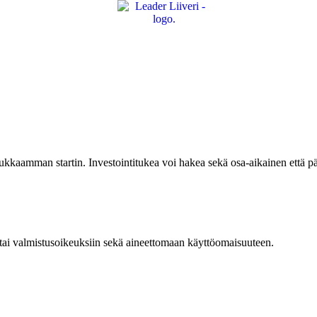
dukkaamman startin. Investointitukea voi hakea sekä osa-aikainen että pä
n tai valmistusoikeuksiin sekä aineettomaan käyttöomaisuuteen.