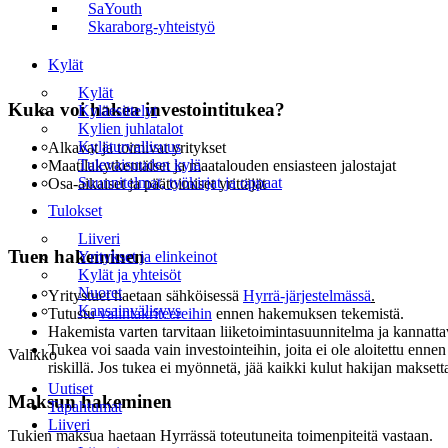
SaYouth
Skaraborg-yhteistyö
Kylät
Kylät
Kuka voi hakea investointitukea?
Kyläesittelyt
Kylien juhlatalot
Kyläturvallisuus
Alkavat ja toimivat yritykset
Tulevaisuuden kylä
Maatilakytkentäiset ja maatalouden ensiasteen jalostajat
Suunnitelmat, työkirjat ja oppaat
Osa-aikaiset ja päätoimiset yrittäjät
Tulokset
Liiveri
Tuen hakeminen
Yritykset ja elinkeinot
Kylät ja yhteisöt
Nuoret
Yritystuet haetaan sähköisessä
Hyrrä-järjestelmässä
.
Kansainvälisyys
Tutustu
valintakriteereihin
ennen hakemuksen tekemistä.
Hakemista varten tarvitaan liiketoimintasuunnitelma ja kannatt
Tukea voi saada vain investointeihin, joita ei ole aloitettu enn
Valikko
riskillä. Jos tukea ei myönnetä, jää kaikki kulut hakijan maksett
Uutiset
Maksun hakeminen
Tapahtumat
Liiveri
Tukien maksua haetaan Hyrrässä toteutuneita toimenpiteitä vastaan.