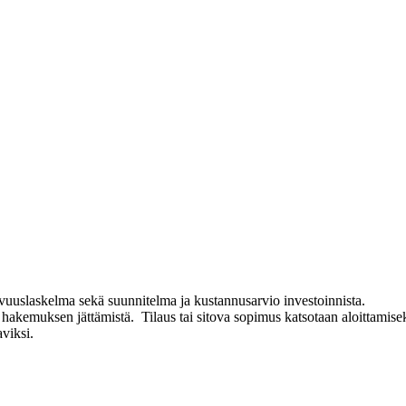
avuuslaskelma sekä suunnitelma ja kustannusarvio investoinnista.
en hakemuksen jättämistä. Tilaus tai sitova sopimus katsotaan aloittami
aviksi.