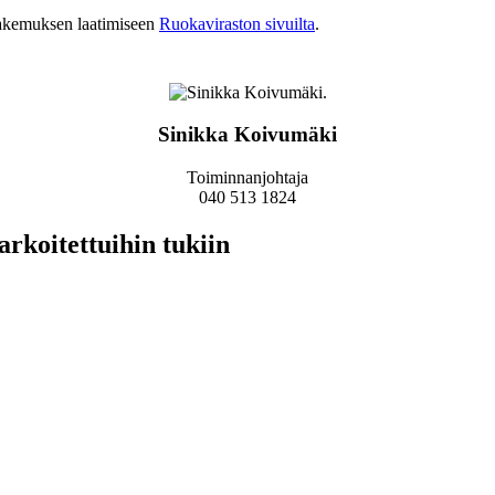
hakemuksen laatimiseen
Ruokaviraston sivuilta
.
Sinikka Koivumäki
Toiminnanjohtaja
040 513 1824
arkoitettuihin tukiin