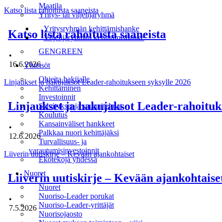
Maatila
Katso lista rahoitusta saaneista
Yritys- tai viljelijäryhmä
Yritysryhmän kehittämishanke
Katso lista rahoitusta saaneista
Viljelijäryhmän kehittämishanke
GENGREEN
•
16.6.2026
Yhteisöt
Ohjeita hakijalle
Linjaukset ja hakujaksot Leader-rahoitukseen syksylle 2026
Kehittäminen
Investoinnit
Linjaukset ja hakujaksot Leader-rahoituk
Selvitykset ja suunnitelmat
Koulutus
Kansainväliset hankkeet
•
Palkkaa nuori kehittäjäksi
12.6.2026
Turvallisuus- ja
varautumisinvestoinnit
Liiverin uutiskirje – Kevään ajankohtaiset
Ekotekoja yhdessä
Nuoret
Liiverin uutiskirje – Kevään ajankohtaise
Nuoret
Nuoriso-Leader porukat
•
Nuoriso-Leader-yrittäjät
7.5.2026
Nuorisojaosto