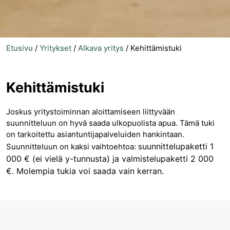
Etusivu
/
Yritykset
/
Alkava yritys
/
Kehittämistuki
Kehittämistuki
Joskus yritystoiminnan aloittamiseen liittyvään
suunnitteluun on hyvä saada ulkopuolista apua. Tämä tuki
on tarkoitettu asiantuntijapalveluiden hankintaan.
uunnittelupaketti 1
Suunnitteluun on kaksi vaihtoehtoa: s
000 € (ei vielä y-tunnusta) ja v
almistelupaketti 2 000
€. Molempia tukia voi saada vain kerran.