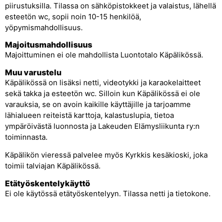
piirustuksilla. Tilassa on sähköpistokkeet ja valaistus, lähellä
esteetön wc, sopii noin 10-15 henkilöä,
yöpymismahdollisuus.
Majoitusmahdollisuus
Majoittuminen ei ole mahdollista Luontotalo Käpälikössä.
Muu varustelu
Käpälikössä on lisäksi netti, videotykki ja karaokelaitteet
sekä takka ja esteetön wc. Silloin kun Käpälikössä ei ole
varauksia, se on avoin kaikille käyttäjille ja tarjoamme
lähialueen reiteistä karttoja, kalastuslupia, tietoa
ympäröivästä luonnosta ja Lakeuden Elämysliikunta ry:n
toiminnasta.
Käpälikön vieressä palvelee myös Kyrkkis kesäkioski, joka
toimii talviajan Käpälikössä.
Etätyöskentelykäyttö
Ei ole käytössä etätyöskentelyyn. Tilassa netti ja tietokone.