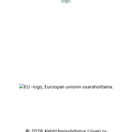
Yhteystiedot
Kehittämisyhdistys Liiveri ry
Könnintie 27
60800 Ilmajoki
toimisto@liiveri.net
© 2026 Kehittämisyhdistys Liiveri ry