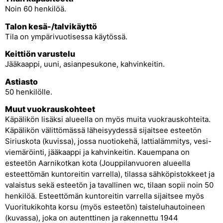
Noin 60 henkilöä.
Talon kesä-/talvikäyttö
Tila on ympärivuotisessa käytössä.
Keittiön varustelu
Jääkaappi, uuni, asianpesukone, kahvinkeitin.
Astiasto
50 henkilölle.
Muut vuokrauskohteet
Käpälikön lisäksi alueella on myös muita vuokrauskohteita.
Käpälikön välittömässä läheisyydessä sijaitsee esteetön
Siriuskota (kuvissa), jossa nuotiokehä, lattialämmitys, vesi-
viemäröinti, jääkaappi ja kahvinkeitin. Kauempana on
esteetön Aarnikotkan kota (Jouppilanvuoren alueella
esteettömän kuntoreitin varrella), tilassa sähköpistokkeet ja
valaistus sekä esteetön ja tavallinen wc, tilaan sopii noin 50
henkilöä. Esteettömän kuntoreitin varrella sijaitsee myös
Vuoritukikohta korsu (myös esteetön) taisteluhautoineen
(kuvassa), joka on autenttinen ja rakennettu 1944