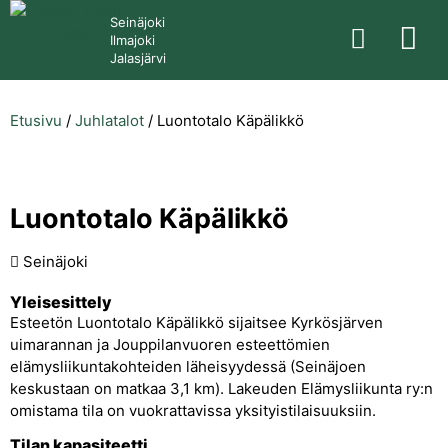
Seinäjoki
Ilmajoki
Jalasjärvi
Etusivu
/
Juhlatalot
/
Luontotalo Käpälikkö
Luontotalo Käpälikkö
Seinäjoki
Yleisesittely
Esteetön Luontotalo Käpälikkö sijaitsee Kyrkösjärven
uimarannan ja Jouppilanvuoren esteettömien
elämysliikuntakohteiden läheisyydessä (Seinäjoen
keskustaan on matkaa 3,1 km). Lakeuden Elämysliikunta ry:n
omistama tila on vuokrattavissa yksityistilaisuuksiin.
Tilan kapasiteetti