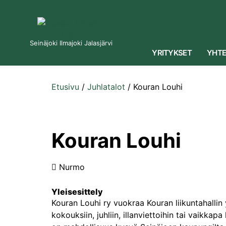
Seinäjoki Ilmajoki Jalasjärvi
YRITYKSET
YHTE
Etusivu
/
Juhlatalot
/
Kouran Louhi
Kouran Louhi
Nurmo
Yleisesittely
Kouran Louhi ry vuokraa Kouran liikuntahallin
kokouksiin, juhliin, illanviettoihin tai vaikkap