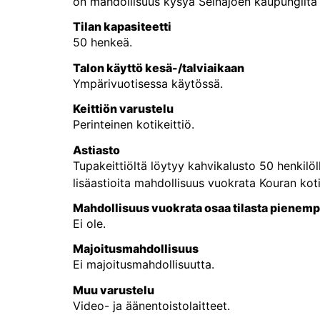
on mahdollisuus kysyä Seinäjoen kaupungilta v
Tilan kapasiteetti
50 henkeä.
Talon käyttö kesä-/talviaikaan
Ympärivuotisessa käytössä.
Keittiön varustelu
Perinteinen kotikeittiö.
Astiasto
Tupakeittiöltä löytyy kahvikalusto 50 henkilöll
lisäastioita mahdollisuus vuokrata Kouran koti
Mahdollisuus vuokrata osaa tilasta pienem
Ei ole.
Majoitusmahdollisuus
Ei majoitusmahdollisuutta.
Muu varustelu
Video- ja äänentoistolaitteet.