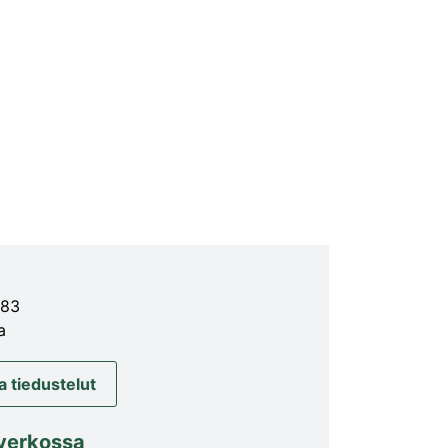
583
a
a tiedustelut
verkossa