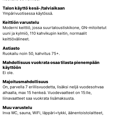
Talon käyttö kesä-/talviaikaan
Ympärivuotisessa käytössä.
Keittiön varustelu
Moderni keittiö, jossa suurtaloustiskikone, GN-mitoitetut
uuni ja kylmiö, 110 kahvikupin keitin, normaalit
keittiövälineet.
Astiasto
Ruokailu noin 50, kahvitus 75+.
Mahdollisuus vuokrata osaa tilasta pienempään
käyttöön
Ei ole.
Majoitusmahdollisuus
On, parvella 7 erillisvuodetta, lisäksi neljä vuodesohvaa
alhaalla, max 15 henkeä. Vuodevaatteet on 15:lle,
liinavaatteet saa vuokrata lisämaksusta.
Muu varustelu
Inva WC, sauna, WiFi, läppäri+tykki, äänentoistolaitteet,