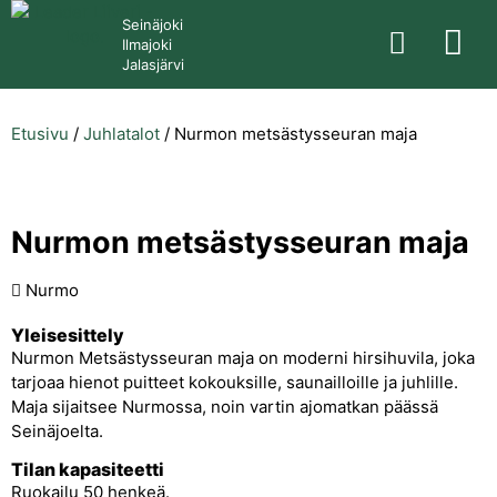
Seinäjoki
Ilmajoki
Jalasjärvi
Etusivu
/
Juhlatalot
/
Nurmon metsästysseuran maja
Nurmon metsästysseuran maja
Nurmo
Yleisesittely
Nurmon Metsästysseuran maja on moderni hirsihuvila, joka
tarjoaa hienot puitteet kokouksille, saunailloille ja juhlille.
Maja sijaitsee Nurmossa, noin vartin ajomatkan päässä
Seinäjoelta.
Tilan kapasiteetti
Ruokailu 50 henkeä.