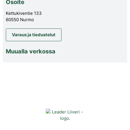
Osoite
Kettukiventie 133
60550 Nurmo
Varaus ja tiedustelut
Muualla verkossa