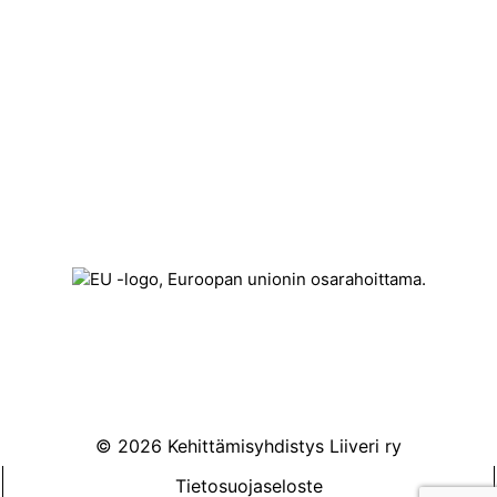
Yhteystiedot
Kehittämisyhdistys Liiveri ry
Könnintie 27
60800 Ilmajoki
toimisto@liiveri.net
© 2026 Kehittämisyhdistys Liiveri ry
Tietosuojaseloste