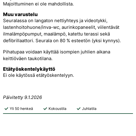
Majoittuminen ei ole mahdollista.
Muu varustelu
Seuralassa on langaton nettiyhteys ja videotykki,
lastenhoitohuone/inva-wc, aurinkopaneelit, viilentävät
ilmalämpöpumput, maalämpö, katettu terassi sekä
defibrillaattori. Seurala on 80 % esteetön (yksi kynnys).
Pihatupaa voidaan käyttää isompien juhlien aikana
keittiöväen taukotilana.
Etätyöskentelykäyttö
Ei ole käytössä etätyöskentelyyn.
Päivitetty 9.1.2026
Yli 50 henkeä
Kokoustila
Juhlatila