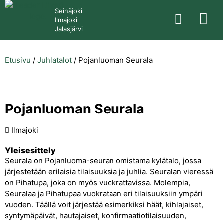
Seinäjoki
Ilmajoki
Jalasjärvi
Etusivu
/
Juhlatalot
/
Pojanluoman Seurala
Pojanluoman Seurala
Ilmajoki
Yleisesittely
Seurala on Pojanluoma-seuran omistama kylätalo, jossa
järjestetään erilaisia tilaisuuksia ja juhlia. Seuralan vieressä
on Pihatupa, joka on myös vuokrattavissa. Molempia,
Seuralaa ja Pihatupaa vuokrataan eri tilaisuuksiin ympäri
vuoden. Täällä voit järjestää esimerkiksi häät, kihlajaiset,
syntymäpäivät, hautajaiset, konfirmaatiotilaisuuden,