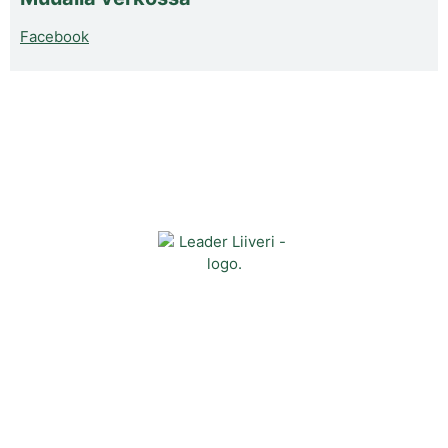
Facebook
Yhteystiedot
Kehittämisyhdistys Liiveri ry
Könnintie 27
60800 Ilmajoki