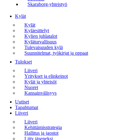
Skaraborg-yhteistyö
Kylät
Kylät
Kyläesittelyt
Kylien juhlatalot
Kyläturvallisuus
Tulevaisuuden kylä
Suunnitelmat, työkirjat ja oppaat
Tulokset
Liiveri
Yritykset ja elinkeinot
Kylät ja yhteisöt
Nuoret
Kansainvälisyys
Uutiset
Tapahtumat
Liiveri
Liiveri
Kehittämisstrategia
Hallitus ja jaostot
Liity jäseneksi