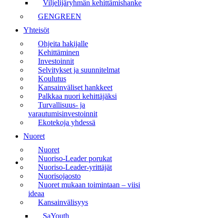
Viljelijäryhmän kehittämishanke
GENGREEN
Yhteisöt
Ohjeita hakijalle
Kehittäminen
Investoinnit
Selvitykset ja suunnitelmat
Koulutus
Kansainväliset hankkeet
Palkkaa nuori kehittäjäksi
Turvallisuus- ja
varautumisinvestoinnit
Ekotekoja yhdessä
Nuoret
Nuoret
Nuoriso-Leader porukat
Nuoriso-Leader-yrittäjät
Nuorisojaosto
Nuoret mukaan toimintaan – viisi
ideaa
Kansainvälisyys
SaYouth