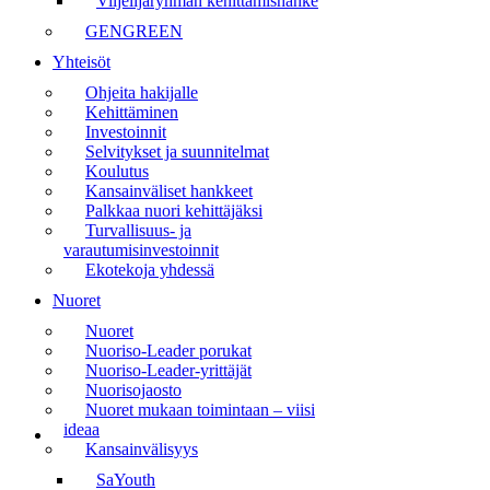
Viljelijäryhmän kehittämishanke
GENGREEN
Yhteisöt
Ohjeita hakijalle
Kehittäminen
Investoinnit
Selvitykset ja suunnitelmat
Koulutus
Kansainväliset hankkeet
Palkkaa nuori kehittäjäksi
Turvallisuus- ja
varautumisinvestoinnit
Ekotekoja yhdessä
Nuoret
Nuoret
Nuoriso-Leader porukat
Nuoriso-Leader-yrittäjät
Nuorisojaosto
Nuoret mukaan toimintaan – viisi
ideaa
Kansainvälisyys
SaYouth