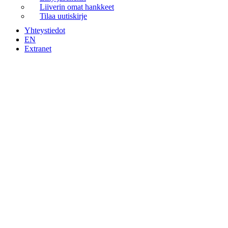
Liiverin omat hankkeet
Tilaa uutiskirje
Yhteystiedot
EN
Extranet