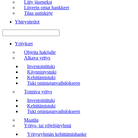
Liity jäseneksi
Liiverin omat hankkeet
Tilaa uutiskirje
Yhteystiedot
Valikko
Yritykset
Ohjeita hakijalle
Alkava yritys
Investointituki
Käynnistystuki
Kehittämistuki
Tuki omistajanvaihdokseen
Toimiva yritys
Investointituki
Kehittämistuki
Tuki omistajanvaihdokseen
Maatila
Yritys- tai viljelijäryhmä
Yritysryhmän kehittämishanke