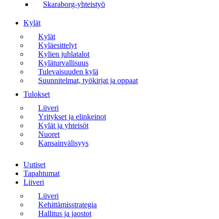
Skaraborg-yhteistyö
Kylät
Kylät
Kyläesittelyt
Kylien juhlatalot
Kyläturvallisuus
Tulevaisuuden kylä
Suunnitelmat, työkirjat ja oppaat
Tulokset
Liiveri
Yritykset ja elinkeinot
Kylät ja yhteisöt
Nuoret
Kansainvälisyys
Valikko
Uutiset
Tapahtumat
Liiveri
Liiveri
Kehittämisstrategia
Hallitus ja jaostot