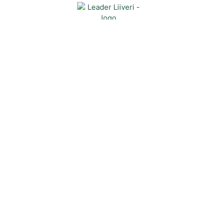
Yhteystiedot
Kehittämisyhdistys Liiveri ry
Könnintie 27
60800 Ilmajoki
toimisto@liiveri.net