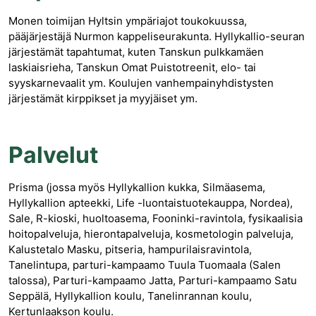
Monen toimijan Hyltsin ympäriajot toukokuussa,
pääjärjestäjä Nurmon kappeliseurakunta. Hyllykallio-seuran
järjestämät tapahtumat, kuten Tanskun pulkkamäen
laskiaisrieha, Tanskun Omat Puistotreenit, elo- tai
syyskarnevaalit ym. Koulujen vanhempainyhdistysten
järjestämät kirppikset ja myyjäiset ym.
Palvelut
Prisma (jossa myös Hyllykallion kukka, Silmäasema,
Hyllykallion apteekki, Life -luontaistuotekauppa, Nordea),
Sale, R-kioski, huoltoasema, Fooninki-ravintola, fysikaalisia
hoitopalveluja, hierontapalveluja, kosmetologin palveluja,
Kalustetalo Masku, pitseria, hampurilaisravintola,
Tanelintupa, parturi-kampaamo Tuula Tuomaala (Salen
talossa), Parturi-kampaamo Jatta, Parturi-kampaamo Satu
Seppälä, Hyllykallion koulu, Tanelinrannan koulu,
Kertunlaakson koulu.