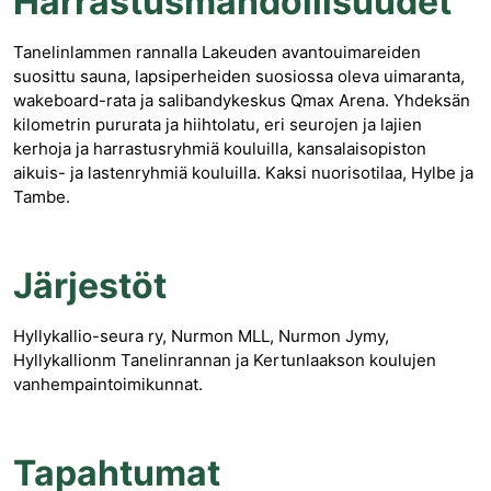
Harrastusmahdollisuudet
Tanelinlammen rannalla Lakeuden avantouimareiden
suosittu sauna, lapsiperheiden suosiossa oleva uimaranta,
wakeboard-rata ja salibandykeskus Qmax Arena. Yhdeksän
kilometrin pururata ja hiihtolatu, eri seurojen ja lajien
kerhoja ja harrastusryhmiä kouluilla, kansalaisopiston
aikuis- ja lastenryhmiä kouluilla. Kaksi nuorisotilaa, Hylbe ja
Tambe.
Järjestöt
Hyllykallio-seura ry, Nurmon MLL, Nurmon Jymy,
Hyllykallionm Tanelinrannan ja Kertunlaakson koulujen
vanhempaintoimikunnat.
Tapahtumat