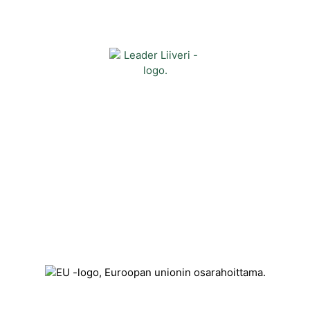
Yhteystiedot
Kehittämisyhdistys Liiveri ry
Könnintie 27
60800 Ilmajoki
toimisto@liiveri.net