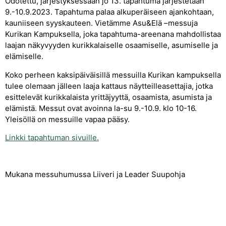
Odotettu, järjestyksessään jo 13. tapahtuma järjestetään
9.-10.9.2023. Tapahtuma palaa alkuperäiseen ajankohtaan,
kauniiseen syyskauteen. Vietämme Asu&Elä –messuja
Kurikan Kampuksella, joka tapahtuma-areenana mahdollistaa
laajan näkyvyyden kurikkalaiselle osaamiselle, asumiselle ja
elämiselle.
Koko perheen kaksipäiväisillä messuilla Kurikan kampuksella
tulee olemaan jälleen laaja kattaus näytteilleasettajia, jotka
esittelevät kurikkalaista yrittäjyyttä, osaamista, asumista ja
elämistä. Messut ovat avoinna la-su 9.-10.9. klo 10-16.
Yleisöllä on messuille vapaa pääsy.
Linkki tapahtuman sivuille.
Mukana messuhumussa Liiveri ja Leader Suupohja