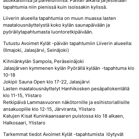
asukkaisiinsa ja palveluihinsa. Päivän aikana järjestetään
tapahtumia niin pienissä kuin isoissakin kylissä.
Liiverin alueella tapahtumia on muun muassa lasten
maatalousnäyttelystä koko kylän saunapäivään ja
pyöräilytapahtumasta luontoretkipäivään.
Tutustu Avoimet Kylät -päivän tapahtumiin Liiverin alueella:
(Ilmajoki, Jalasjärvi, Seinäjoki)
Kihniänkylän Sampola, Peräseinäjoki
Jalasjärven kymmenen kylän Pyörällä kylään -tapahtuma klo
10-18
Jokipii Sauna Open klo 17-22, Jalasjärvi
Lasten maatalousnäyttelyt Hanhikosken pesäpallokentällä
klo 11-15, Ylistaro
Retkipäivä Lammasvuoren näkötornille ja esihistoriallisille
ansakuopille klo 12-15, Järviranta, Ylistaro
Katujen Kisat Kuninkaansaaren puistossa klo 18 alkaen,
Halkosaari, Ylistaro
Tarkemmat tiedot Avoimet Kylät -tapahtumista löytyvät