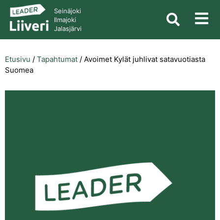
Seinäjoki
Ilmajoki
Jalasjärvi
Etusivu
/
Tapahtumat
/
Avoimet Kylät juhlivat satavuotiasta
Suomea