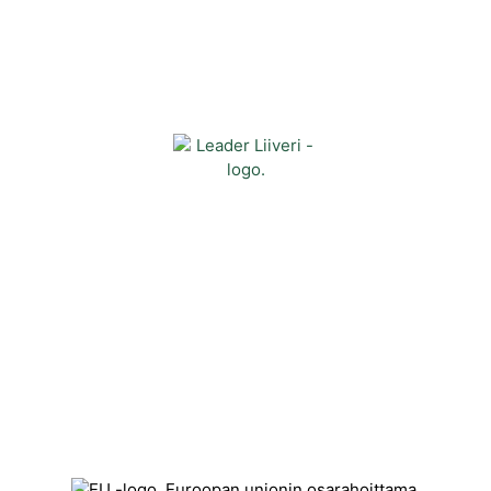
Yhteystiedot
Kehittämisyhdistys Liiveri ry
Könnintie 27
60800 Ilmajoki
toimisto@liiveri.net