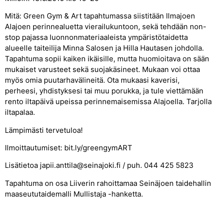
Mitä: Green Gym & Art tapahtumassa siistitään Ilmajoen
Alajoen perinnealuetta vierailukuntoon, sekä tehdään non-
stop pajassa luonnonmateriaaleista ympäristötaidetta
alueelle taiteilija Minna Salosen ja Hilla Hautasen johdolla.
Tapahtuma sopii kaiken ikäisille, mutta huomioitava on sään
mukaiset varusteet sekä suojakäsineet. Mukaan voi ottaa
myös omia puutarhavälineitä. Ota mukaasi kaverisi,
perheesi, yhdistyksesi tai muu porukka, ja tule viettämään
rento iltapäivä upeissa perinnemaisemissa Alajoella. Tarjolla
iltapalaa.
Lämpimästi tervetuloa!
Ilmoittautumiset: bit.ly/greengymART
Lisätietoa japii.anttila@seinajoki.fi / puh. 044 425 5823
Tapahtuma on osa Liiverin rahoittamaa Seinäjoen taidehallin
maaseututaidemalli Mullistaja -hanketta.