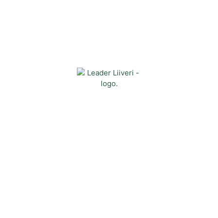
Yhteystiedot
Kehittämisyhdistys Liiveri ry
Könnintie 27
60800 Ilmajoki
toimisto@liiveri.net