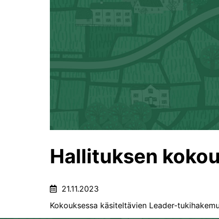
Hallituksen koko
21.11.2023
Kokouksessa käsiteltävien Leader-tukihakemus