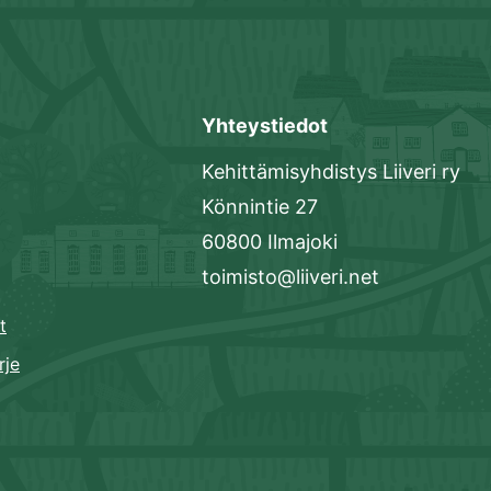
Yhteystiedot
Kehittämisyhdistys Liiveri ry
Könnintie 27
60800 Ilmajoki
toimisto@liiveri.net
t
rje