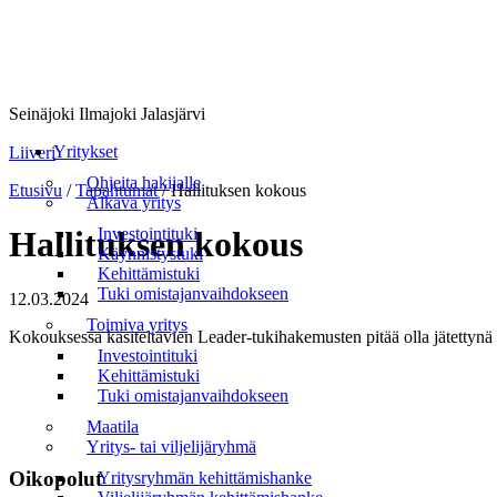
Seinäjoki Ilmajoki Jalasjärvi
Valikko
Yritykset
Liiveri
Ohjeita hakijalle
Etusivu
/
Tapahtumat
/
Hallituksen kokous
Alkava yritys
Investointituki
Hallituksen kokous
Käynnistystuki
Kehittämistuki
Tuki omistajanvaihdokseen
12.03.2024
Toimiva yritys
Kokouksessa käsiteltävien Leader-tukihakemusten pitää olla jätettyn
Investointituki
Kehittämistuki
Tuki omistajanvaihdokseen
Maatila
Yritys- tai viljelijäryhmä
Oikopolut
Yritysryhmän kehittämishanke