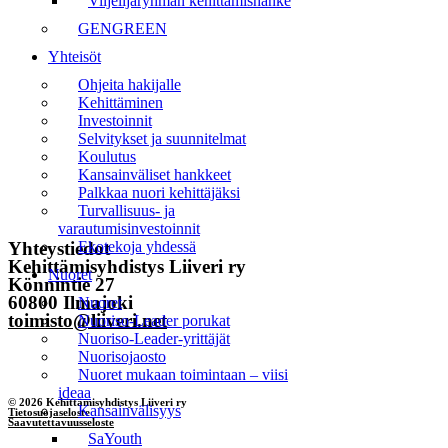
Viljelijäryhmän kehittämishanke
Etusivu
GENGREEN
Yhteisöt
Uutiset
Ohjeita hakijalle
Tapahtumat
Kehittäminen
Investoinnit
Liiveri
Selvitykset ja suunnitelmat
Koulutus
Yhteystiedot
Kansainväliset hankkeet
Palkkaa nuori kehittäjäksi
Turvallisuus- ja
Tilaa uutiskirje
varautumisinvestoinnit
Yhteystiedot
Ekotekoja yhdessä
Kehittämisyhdistys Liiveri ry
Nuoret
Könnintie 27
60800 Ilmajoki
Nuoret
toimisto@liiveri.net
Nuoriso-Leader porukat
Nuoriso-Leader-yrittäjät
Nuorisojaosto
Nuoret mukaan toimintaan – viisi
ideaa
© 2026 Kehittämisyhdistys Liiveri ry
Kansainvälisyys
Tietosuojaseloste
Saavutettavuusseloste
SaYouth