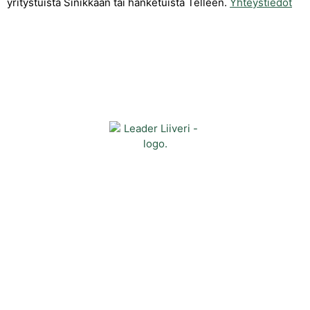
yritystuista Sinikkaan tai hanketuista Telleen.
Yhteystiedot
Yhteystiedot
Kehittämisyhdistys Liiveri ry
Könnintie 27
60800 Ilmajoki
toimisto@liiveri.net