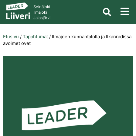
Seinäjoki
Ilmajoki
Jalasjärvi
Etusivu
/
Tapahtumat
/
Ilmajoen kunnantalolla ja Ilkanradissa
avoimet ovet