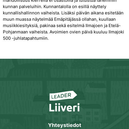
mahdollisuus kierrellä ei osastoilla ja tutustua lähemmin
kunnan palveluihin. Kunnantalolla on esillä näyttely
kunnallishallinnon vaiheista. Lisäksi päivän aikana esitetään
muun muassa näytelmää Emäpitäjässä ollahan, kuullaan
musiikkiesityksiä, pakinaa sekä esitelmä Ilmajoen ja Etelä-
Pohjanmaan vaiheista. Avoimien ovien päivä kuuluu Ilmajoki
500 -juhlatapahtumiin.
Yhteystiedot