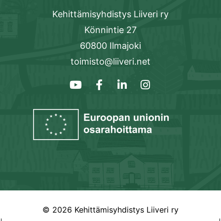
Kehittämisyhdistys Liiveri ry
Könnintie 27
60800 Ilmajoki
toimisto@liiveri.net
© 2026 Kehittämisyhdistys Liiveri ry