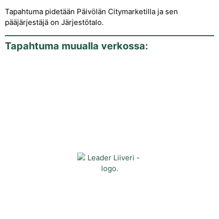
Tapahtuma pidetään Päivölän Citymarketilla ja sen
pääjärjestäjä on Järjestötalo.
Tapahtuma muualla verkossa:
Yhteystiedot
Kehittämisyhdistys Liiveri ry