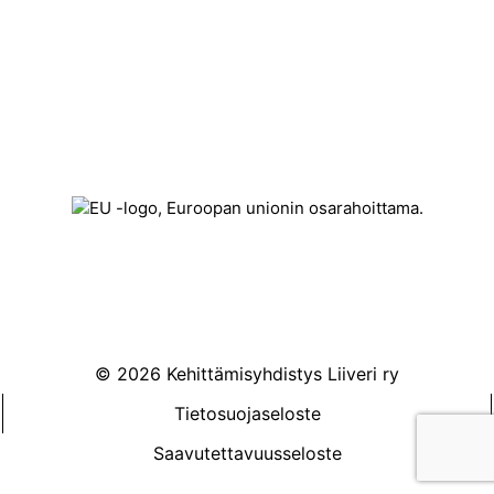
Könnintie 27
60800 Ilmajoki
toimisto@liiveri.net
© 2026 Kehittämisyhdistys Liiveri ry
Tietosuojaseloste
Saavutettavuusseloste