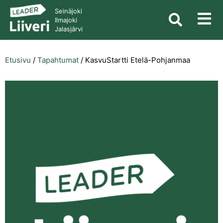
Seinäjoki
Ilmajoki
Jalasjärvi
Etusivu
/
Tapahtumat
/
KasvuStartti Etelä-Pohjanmaa