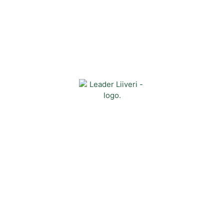
Yhteystiedot
Kehittämisyhdistys Liiveri ry
Könnintie 27
60800 Ilmajoki
toimisto@liiveri.net