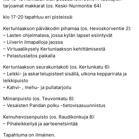
tarjoamat makkarat (os. Keski-Nurmontie 64)
klo 17-20 tapahtuu eri pisteissä:
Kertunlaakson päiväkodin pihamaa (os. Hevoskorventie 2):
– Lasten ohjelmalava, jossa kylän lapset esiintyvät
– Liiverin ilmapalloja jaossa
– Virtuaalikysely Kertunlaakson kehittämisestä
– Pelastuslaitos paikalla
Kertunlaakson seurakuntakoti (os. Kertunkatu 6):
– Leikki- ja askartelupisteet sisällä, ulkona kepparirata ja
leikkipuisto
– Kahvi- , mehu- ja pullatarjoilu
Miinanpuisto (os. Teuvonkatu 8):
– Vesaisten Pandan polku -tietovisasuunnistus
Keinuhevosenpuisto (os. Raudikonkuja 8):
– Pihaleikkeilyä ja aarteenetsintää
Tapahtuma on ilmainen.