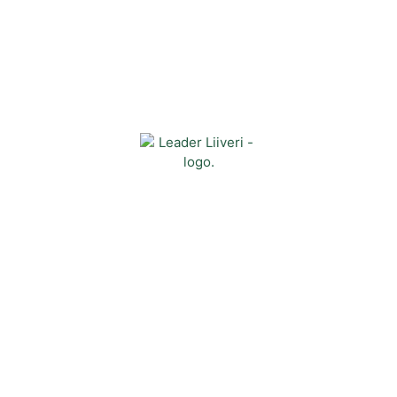
Yhteystiedot
Kehittämisyhdistys Liiveri ry
Könnintie 27
60800 Ilmajoki
toimisto@liiveri.net