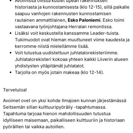
Avoimissa ovissa kuulet upean rakennuksen
historiasta ja kunnostamisesta (klo 12-15), sillä paikalle
saapuu vanhojen rakennusten kunnostamisen
rautainen ammattilainen,
Esko Paloniemi
. Esko toimi
vastaavana työnjohtajana Herralan remontissa.
Lisäksi voit keskustella kanssamme Leader-tuista.
Tukimuodot ovat hieman muuttuneet viime kaudesta ja
kerromme niistä mielellämme lisää.
Voit tutustua uudistettuun juhlatalorekisteriimme.
Juhlatalorekisteri kokoaa yhteen kaikki Liiverin alueen
yhdistysten ylläpitämät juhlatalot.
Tarjolla on myös jotain makeaa (klo 12-14).
Tervetuloa!
Avoimet ovet on yksi kohde Ilmajoen kunnan järjestämässä
Seitsemän sillan kulttuuripyöräily -tapahtumassa.
Tapahtuma tarjoaa hienon mahdollisuuden tutustua
idylliseen maisemaan, paikalliseen kulttuuriin ja historiaan
pyöräillen tai vaikka autoillen.