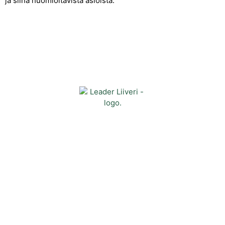
ja siinä huomioitavista asioista.
Yhteystiedot
Kehittämisyhdistys Liiveri ry
Könnintie 27
60800 Ilmajoki
toimisto@liiveri.net