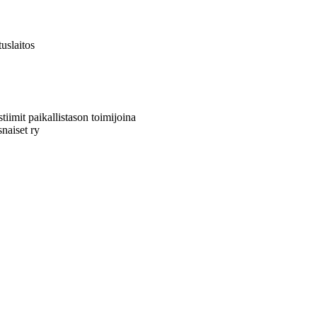
tuslaitos
tiimit paikallistason toimijoina
naiset ry