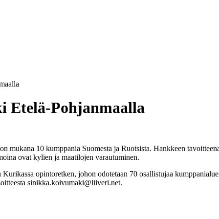
maalla
ki Etelä-Pohjanmaalla
n mukana 10 kumppania Suomesta ja Ruotsista. Hankkeen tavoitteena on l
moina ovat kylien ja maatilojen varautuminen.
a Kurikassa opintoretken, johon odotetaan 70 osallistujaa kumppanialueil
oitteesta sinikka.koivumaki@liiveri.net.