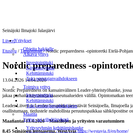
Seinäjoki Ilmajoki Jalasjärvi
Valikko
Yritykset
Liiveri
Ohjeita hakijalle
Etusivu
/
Tapahtumat
/
Nordic preparedness -opintoretki Etelä-Pohjan
Alkava yritys
Investointituki
Nordic preparedness -opintoret
Käynnistystuki
Kehittämistuki
Tuki omistajanvaihdokseen
13.04.2026
14.04.2026
Toimiva yritys
Nordic Preparedness on kansainvälinen Leader-yhteistyöhanke, jossa o
Investointituki
jakaa parhaita käytäntöjä maaseutualueiden välillä. Opintomatkan tee
Kehittämistuki
Leader Liiveri ja Leader Suupohja järjestävät Seinäjoella, Ilmajoella j
Tuki omistajanvaihdokseen
osallistumaan, tiedustele mahdollista peruutuspaikkaa sähköpostitse os
Maatila
Yritys- tai viljelijäryhmä
Maanantai 13.4.2026 – Maatilojen ja yritysten varautuminen
Yritysryhmän kehittämishanke
8.45 Seinäjoen lentoasema, WestAvia
https://westavia.fi/en/home/