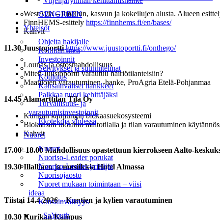
Viljelijäryhmän kehittämishanke
WestAvia – ilmailun, kasvun ja kokeilujen alusta. Alueen esittel
GENGREEN
FinnHEMS-esittely
https://finnhems.fi/en/bases/
Yhteisöt
Kahvit
Ohjeita hakijalle
11.30 Juustoportti
https://www.juustoportti.fi/onthego/
Kehittäminen
Investoinnit
Lounas ja ostosmahdollisuus
Selvitykset ja suunnitelmat
Miten Juustoportti varautuu häiriötilanteisiin?
Koulutus
Maatilojen varautuminen -hanke, ProAgria Etelä-Pohjanmaa
Kansainväliset hankkeet
Palkkaa nuori kehittäjäksi
14.45 Alamarttilan Tila Oy
Turvallisuus- ja
varautumisinvestoinnit
Kurikan kaupungin biokaasuekosysteemi
Ekotekoja yhdessä
Biokaasun tuotanto maitotilalla ja tilan varautuminen käytännös
Kahvit
Nuoret
Nuoret
17.00–18.00 Mahdollisuus opastettuun kierrokseen Aalto-kesku
Nuoriso-Leader porukat
Nuoriso-Leader-yrittäjät
19.30 Illallinen ja musiikkia Hotel Almassa
Nuorisojaosto
Nuoret mukaan toimintaan – viisi
ideaa
Tiistai 14.4.2026 – Kuntien ja kylien varautuminen
Kansainvälisyys
SaYouth
10.30 Kurikan Kampus