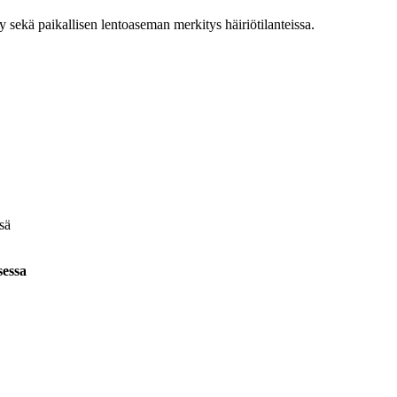
y sekä paikallisen lentoaseman merkitys häiriötilanteissa.
sä
ksessa