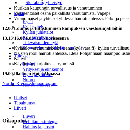
Skaraborg-yhteistyö
Kurikan kaupungin turvallisuus ja varautuminen
Vapaaehtoiset osana paikallista varautumista, Vapepa
Kylät
Viranomaiset ja yhteisöt yhdessä häiriötilanteissa, Palo- ja pelas
Kylät
Kyläesittelyt
12.00 Lounas ja tutustuminen kampuksen väestösuojatiloihin
Kylien juhlatalot
Kyläturvallisuus
13.15-16.00 Luovan Nuorisoseura
Tulevaisuuden kylä
Suunnitelmat, työkirjat ja oppaat
Kylätalo varautumiskeskuksena (kylävara.fi), kylien turvallisuus
Naisten rooli häiriötilanteissa, Etelä-Pohjanmaan maanpuolustus
Tulokset
Kahvit
Käytännön harjoituksia ryhmissä
Liiveri
Yritykset ja elinkeinot
19.00
Illallinen Hotel Almassa
Kylät ja yhteisöt
Nuoret
Nordic Rreparedness program
Kansainvälisyys
Valikko
Uutiset
Tapahtumat
Liiveri
Liiveri
Oikopolut
Kehittämisstrategia
Hallitus ja jaostot