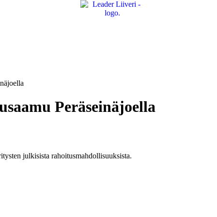
näjoella
usaamu Peräseinäjoella
tysten julkisista rahoitusmahdollisuuksista.