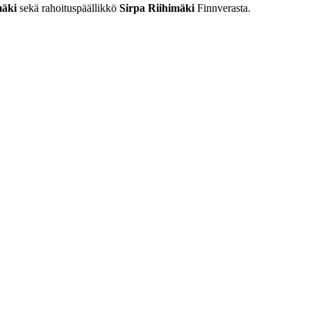
mäki
sekä rahoituspäällikkö
Sirpa Riihimäki
Finnverasta.