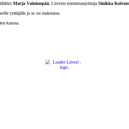
äällikkö
Marja Vainionpää
, Liiverin toiminnanjohtaja
Sinikka Koivu
eille yrittäjille ja se on maksuton.
ien kanssa.