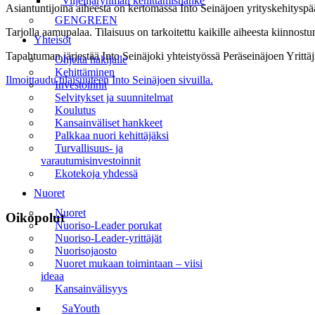
Viljelijäryhmän kehittämishanke
Asiantuntijoina aiheesta on kertomassa Into Seinäjoen yrityskehitysp
GENGREEN
Tarjolla aamupalaa. Tilaisuus on tarkoitettu kaikille aiheesta kiinnostun
Yhteisöt
Tapahtuman järjestää Into Seinäjoki yhteistyössä Peräseinäjoen Yrittäj
Ohjeita hakijalle
Kehittäminen
Ilmoittaudu tilaisuuteen Into Seinäjoen sivuilla.
Investoinnit
Selvitykset ja suunnitelmat
Koulutus
Kansainväliset hankkeet
Palkkaa nuori kehittäjäksi
Turvallisuus- ja
varautumisinvestoinnit
Ekotekoja yhdessä
Nuoret
Nuoret
Oikopolut
Nuoriso-Leader porukat
Nuoriso-Leader-yrittäjät
Etusivu
Nuorisojaosto
Nuoret mukaan toimintaan – viisi
Uutiset
ideaa
Kansainvälisyys
Tapahtumat
SaYouth