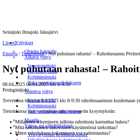
Seinäjoki Ilmajoki Jalasjärvi
Valikko
Yritykset
Liiveri
Ohjeita hakijalle
Etusivu
/
Tapahtumat
/
Nyt puhutaan rahasta! – Rahoitusaamu Peräsei
Alkava yritys
Investointituki
Nyt puhutaan rahasta! – Rahoit
Käynnistystuki
Kehittämistuki
Tuki omistajanvaihdokseen
08.04.2025
08.04.2025
klo 8-9.30
Peräseinäjoki
Toimiva yritys
Investointituki
Tervetuloa tiistaina 8.4.2025 klo 8-9:30 rahoitusaamuun kuulemaan yri
Kehittämistuki
Tietoiskussa saat vastauksia mm. seuraaviin kysymyksiin:
Tuki omistajanvaihdokseen
Maatila
Millaiseen tekemiseen julkista rahoitusta kannattaa hakea?
Yritys- tai viljelijäryhmä
Mitä rahoituksen hakeminen käytännössä tarkoittaa?
Miten rahoituksen hakemiseen voi valmistautua?
Yritysryhmän kehittämishanke