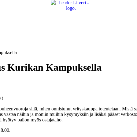
mpuksella
uus Kurikan Kampuksella
a!
n puheenvuoroja siitä, miten onnistunut yrityskauppa toteutetaan. Mistä 
s vastaa näihin ja moniin muihin kysymyksiin ja lisäksi pääset verkostoi
östä hyötyy paljon myös ostajataho.
18.00.