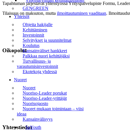
Viljelijäryhmän kehittämishanke
Tapahtuman järjestävät yhteistyössä Yrityspalvelupiste Formu, Leader
GENGREEN
Tilaisuus on maksuton, mutta
ilmoittautuminen vaaditaan
. Ilmoittaud
Yhteisöt
Ohjeita hakijalle
Kehittäminen
Investoinnit
Selvitykset ja suunnitelmat
Koulutus
Oikopolut
Kansainväliset hankkeet
Palkkaa nuori kehittäjäksi
Turvallisuus- ja
Etusivu
varautumisinvestoinnit
Ekotekoja yhdessä
Uutiset
Nuoret
Tapahtumat
Nuoret
Nuoriso-Leader porukat
Liiveri
Nuoriso-Leader-yrittäjät
Nuorisojaosto
Yhteystiedot
Nuoret mukaan toimintaan – viisi
ideaa
Tilaa uutiskirje
Kansainvälisyys
Yhteystiedot
SaYouth