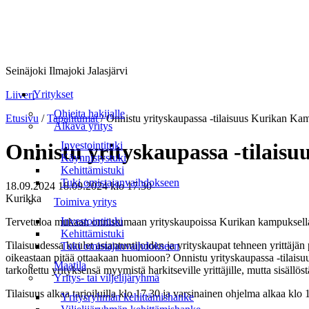
Seinäjoki Ilmajoki Jalasjärvi
Valikko
Yritykset
Liiveri
Ohjeita hakijalle
Etusivu
/
Tapahtumat
/
Onnistu yrityskaupassa -tilaisuus Kurikan Ka
Alkava yritys
Investointituki
Onnistu yrityskaupassa -tilais
Käynnistystuki
Kehittämistuki
Tuki omistajanvaihdokseen
18.09.2024
18.09.2024
klo 17.30-
Kurikka
Toimiva yritys
Investointituki
Tervetuloa mukaan onnistumaan yrityskaupoissa Kurikan kampuksell
Kehittämistuki
Tilaisuudessa kuulet asiantuntijoiden ja yrityskaupat tehneen yrittäjä
Tuki omistajanvaihdokseen
oikeastaan pitää ottaakaan huomioon? Onnistu yrityskaupassa -tilaisuu
Maatila
tarkoitettu yrityksensä myymistä harkitseville yrittäjille, mutta sisäll
Yritys- tai viljelijäryhmä
Tilaisuus alkaa tarjoiluilla klo 17.30 ja varsinainen ohjelma alkaa klo 
Yritysryhmän kehittämishanke