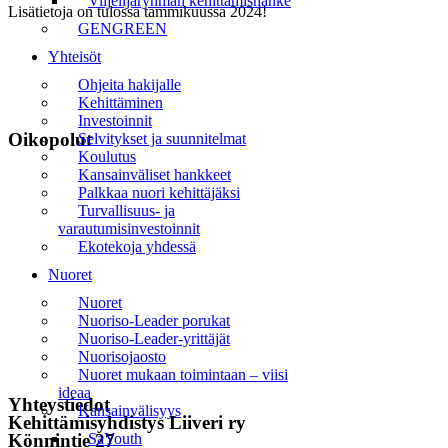
Viljelijäryhmän kehittämishanke
Lisätietoja on tulossa tammikuussa 2024!
GENGREEN
Yhteisöt
Ohjeita hakijalle
Kehittäminen
Investoinnit
Oikopolut
Selvitykset ja suunnitelmat
Koulutus
Kansainväliset hankkeet
Etusivu
Palkkaa nuori kehittäjäksi
Turvallisuus- ja
Uutiset
varautumisinvestoinnit
Ekotekoja yhdessä
Tapahtumat
Nuoret
Liiveri
Nuoret
Nuoriso-Leader porukat
Yhteystiedot
Nuoriso-Leader-yrittäjät
Nuorisojaosto
Tilaa uutiskirje
Nuoret mukaan toimintaan – viisi
ideaa
Yhteystiedot
Kansainvälisyys
Kehittämisyhdistys Liiveri ry
Könnintie 27
SaYouth