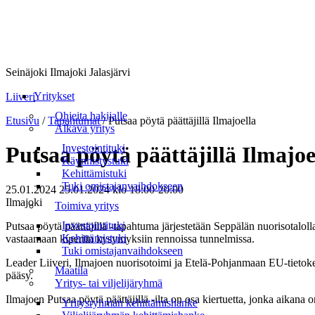
Seinäjoki Ilmajoki Jalasjärvi
Valikko
Yritykset
Liiveri
Ohjeita hakijalle
Etusivu
/
Tapahtumat
/
Putsaa pöytä päättäjillä Ilmajoella
Alkava yritys
Investointituki
Putsaa pöytä päättäjillä Ilmajoe
Käynnistystuki
Kehittämistuki
Tuki omistajanvaihdokseen
25.01.2024
25.01.2024
klo 18:00-20:00
Ilmajoki
Toimiva yritys
Investointituki
Putsaa pöytä päättäjillä -tapahtuma järjestetään Seppälän nuorisotaloll
Kehittämistuki
vastaamaan kiperiin kysymyksiin rennoissa tunnelmissa.
Tuki omistajanvaihdokseen
Leader Liiveri, Ilmajoen nuorisotoimi ja Etelä-Pohjanmaan EU-tietokes
Maatila
pääsy.
Yritys- tai viljelijäryhmä
Ilmajoen Putsaa pöytä päättäjillä -ilta on osa kiertuetta, jonka aikana 
Yritysryhmän kehittämishanke