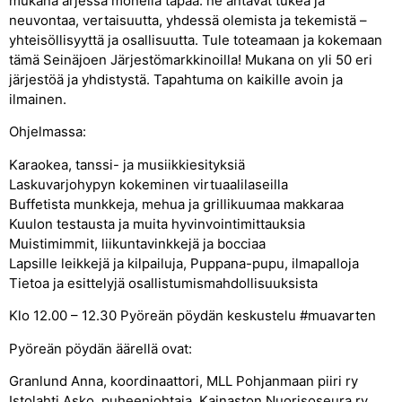
mukana arjessa monella tapaa: ne antavat tukea ja
neuvontaa, vertaisuutta, yhdessä olemista ja tekemistä –
yhteisöllisyyttä ja osallisuutta. Tule toteamaan ja kokemaan
tämä Seinäjoen Järjestömarkkinoilla! Mukana on yli 50 eri
järjestöä ja yhdistystä. Tapahtuma on kaikille avoin ja
ilmainen.
Ohjelmassa:
Karaokea, tanssi- ja musiikkiesityksiä
Laskuvarjohypyn kokeminen virtuaalilaseilla
Buffetista munkkeja, mehua ja grillikuumaa makkaraa
Kuulon testausta ja muita hyvinvointimittauksia
Muistimimmit, liikuntavinkkejä ja bocciaa
Lapsille leikkejä ja kilpailuja, Puppana-pupu, ilmapalloja
Tietoa ja esittelyjä osallistumismahdollisuuksista
Klo 12.00 – 12.30 Pyöreän pöydän keskustelu #muavarten
Pyöreän pöydän äärellä ovat:
Granlund Anna, koordinaattori, MLL Pohjanmaan piiri ry
Istolahti Asko, puheenjohtaja, Kainaston Nuorisoseura ry