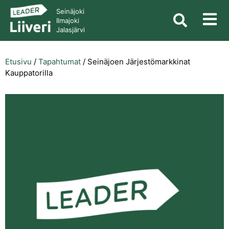
Seinäjoki
Ilmajoki
Jalasjärvi
Etusivu
/
Tapahtumat
/
Seinäjoen Järjestömarkkinat
Kauppatorilla