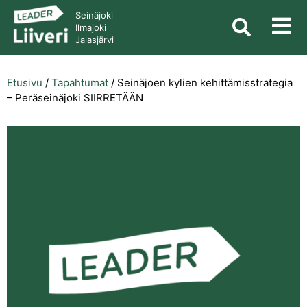
Seinäjoki
Ilmajoki
Jalasjärvi
Etusivu
/
Tapahtumat
/
Seinäjoen kylien kehittämisstrategia
– Peräseinäjoki SIIRRETÄÄN