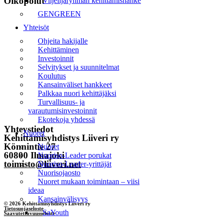
Oikopolut
Viljelijäryhmän kehittämishanke
GENGREEN
Etusivu
Yhteisöt
Uutiset
Ohjeita hakijalle
Kehittäminen
Tapahtumat
Investoinnit
Selvitykset ja suunnitelmat
Liiveri
Koulutus
Kansainväliset hankkeet
Yhteystiedot
Palkkaa nuori kehittäjäksi
Turvallisuus- ja
varautumisinvestoinnit
Tilaa uutiskirje
Ekotekoja yhdessä
Yhteystiedot
Nuoret
Kehittämisyhdistys Liiveri ry
Könnintie 27
Nuoret
60800 Ilmajoki
Nuoriso-Leader porukat
toimisto@liiveri.net
Nuoriso-Leader-yrittäjät
Nuorisojaosto
Nuoret mukaan toimintaan – viisi
ideaa
Kansainvälisyys
© 2026 Kehittämisyhdistys Liiveri ry
Tietosuojaseloste
SaYouth
Saavutettavuusseloste