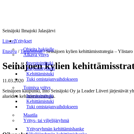
Seinäjoki Ilmajoki Jalasjärvi
Valikko
Yritykset
Liiveri
Ohjeita hakijalle
Etusivu
/
Tapahtumat
/
Seinäjoen kylien kehittämisstrategia – Ylistaro
Alkava yritys
Investointituki
Seinäjoen kylien kehittämisstrat
Käynnistystuki
Kehittämistuki
Tuki omistajanvaihdokseen
11.03.2020
Toimiva yritys
Seinäjoen kaupunki, Into Seinäjoki Oy ja Leader Liiveri järjestävät y
Investointituki
alueiden kehittämisstrategia.
Kehittämistuki
Tuki omistajanvaihdokseen
Maatila
Yritys- tai viljelijäryhmä
Yritysryhmän kehittämishanke