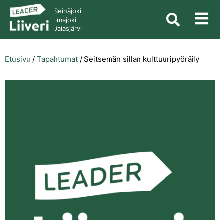
Seinäjoki
Ilmajoki
Jalasjärvi
Etusivu
/
Tapahtumat
/
Seitsemän sillan kulttuuripyöräily