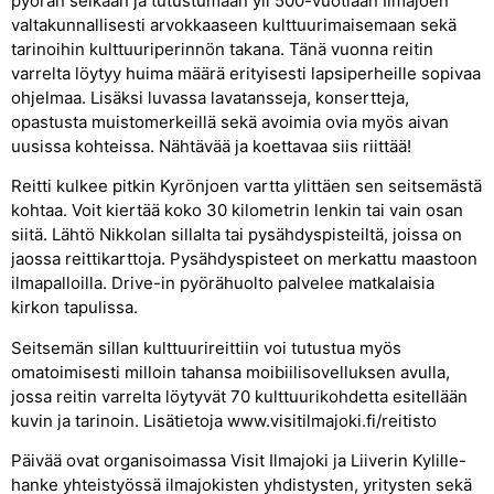
pyörän selkään ja tutustumaan yli 500-vuotiaan Ilmajoen
valtakunnallisesti arvokkaaseen kulttuurimaisemaan sekä
tarinoihin kulttuuriperinnön takana. Tänä vuonna reitin
varrelta löytyy huima määrä erityisesti lapsiperheille sopivaa
ohjelmaa. Lisäksi luvassa lavatansseja, konsertteja,
opastusta muistomerkeillä sekä avoimia ovia myös aivan
uusissa kohteissa. Nähtävää ja koettavaa siis riittää!
Reitti kulkee pitkin Kyrönjoen vartta ylittäen sen seitsemästä
kohtaa. Voit kiertää koko 30 kilometrin lenkin tai vain osan
siitä. Lähtö Nikkolan sillalta tai pysähdyspisteiltä, joissa on
jaossa reittikarttoja. Pysähdyspisteet on merkattu maastoon
ilmapalloilla. Drive-in pyörähuolto palvelee matkalaisia
kirkon tapulissa.
Seitsemän sillan kulttuurireittiin voi tutustua myös
omatoimisesti milloin tahansa moibiilisovelluksen avulla,
jossa reitin varrelta löytyvät 70 kulttuurikohdetta esitellään
kuvin ja tarinoin. Lisätietoja www.visitilmajoki.fi/reitisto
Päivää ovat organisoimassa Visit Ilmajoki ja Liiverin Kylille-
hanke yhteistyössä ilmajokisten yhdistysten, yritysten sekä