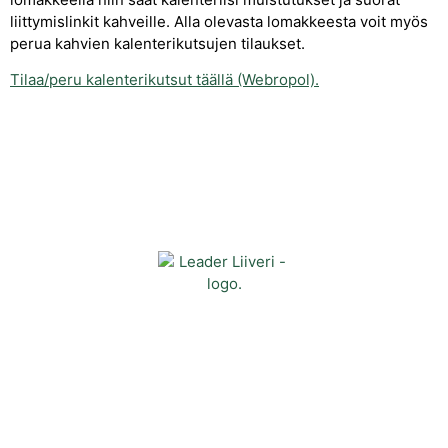
liittymislinkit kahveille. Alla olevasta lomakkeesta voit myös
perua kahvien kalenterikutsujen tilaukset.
Tilaa/peru kalenterikutsut täällä (Webropol).
Yhteystiedot
Kehittämisyhdistys Liiveri ry
Könnintie 27
60800 Ilmajoki