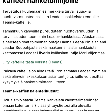
kaffeet hanketoimijoille
Tervetuloa kuulemaan esimerkkejä turvallisuus- ja
huoltovarmuusteemaisista Leader-hankkeista rennoille
Teams-kaffeille.
Tammikuun kahveilla pureudutaan huoltovarmuuden ja
turvallisuuden teemoihin Leader-hankkeissa. Alustamassa
aiheeseen ovat toiminnanjohtaja Hanna-Leena Pihlajaniemi
Leader Suupohjasta sekä maakunnallisista hankkeista
kertomassa Leader Liiverin kyläasiantuntija Mari Viljanmaa.
Liity kaffeille tästä linkistä (Teams)
.
Paikalla kaffeilla on aina Etelä-Pohjanmaan Leader-ryhmien
sekä elinvoimakeskuksen asiantuntijoita, joille voit esittää
kysymyksiä hanketoimintaan liittyen.
Teams-kaffien kalenterikutsut:
Haluaisitko saada Teams-kahveista kalenterimerkinnät
omaan kalenteriisi? Lisää yhteystietosi alla olevalla
lomakkeella niin saat kalenteriisi muistutukset ja suorat