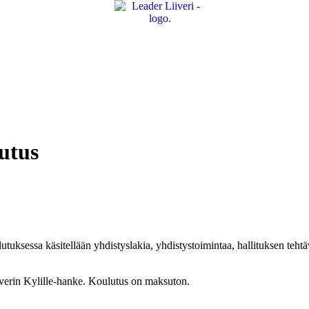
utus
tuksessa käsitellään yhdistyslakia, yhdistystoimintaa, hallituksen tehtäv
iverin Kylille-hanke. Koulutus on maksuton.