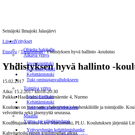
Seinäjoki Ilmajoki Jalasjärvi
Valikko
Yritykset
Liiveri
Ohjeita hakijalle
Etusivu
/
Tapahtumat
/
Yhdistyksen hyvä hallinto -koulutus
Alkava yritys
Investointituki
Yhdistyksen hyvä hallinto -koul
Käynnistystuki
Kehittämistuki
Tuki omistajanvaihdokseen
15.02.2017
Toimiva yritys
Aika: 15.2.2017 klo18-20:30
Investointituki
Paikka: Haali-talo, Latikanmäentie 4, Nurmo
Kehittämistuki
Koulutus on suunnattu yhdistysten johtohenkilöille ja toimijoille. Koulu
Tuki omistajanvaihdokseen
velvoitteita sekä jäsenyyttä seurassa.
Maatila
Yritys- tai viljelijäryhmä
Kouluttajana toimii Kirsi Martinmäki, PLU. Koulutuksen järjestää Li
Yritysryhmän kehittämishanke
Kahvitarjoilu ennen koulutusillan alkua.