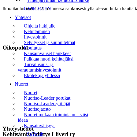
Viljelijäryhmän kehittämishanke
Ilmoittautumiset 13.2. mennessä sähköisesti yllä olevan linkin kautta
GENGREEN
Yhteisöt
Ohjeita hakijalle
Kehittäminen
Investoinnit
Selvitykset ja suunnitelmat
Oikopolut
Koulutus
Kansainväliset hankkeet
Palkkaa nuori kehittäjäksi
Etusivu
Turvallisuus- ja
varautumisinvestoinnit
Uutiset
Ekotekoja yhdessä
Tapahtumat
Nuoret
Nuoret
Liiveri
Nuoriso-Leader porukat
Nuoriso-Leader-yrittäjät
Yhteystiedot
Nuorisojaosto
Nuoret mukaan toimintaan – viisi
Tilaa uutiskirje
ideaa
Kansainvälisyys
Yhteystiedot
Kehittämisyhdistys Liiveri ry
SaYouth