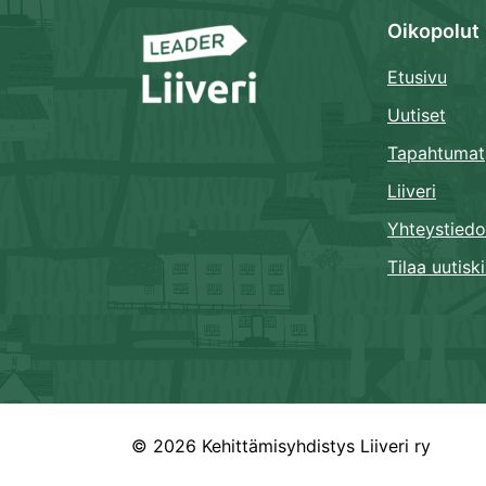
Oikopolut
Etusivu
Uutiset
Tapahtumat
Liiveri
Yhteystiedo
Tilaa uutiski
© 2026 Kehittämisyhdistys Liiveri ry