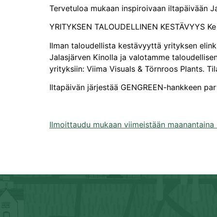
Tervetuloa mukaan inspiroivaan iltapäivään Ja
YRITYKSEN TALOUDELLINEN KESTÄVYYS Ke 14
Ilman taloudellista kestävyyttä yrityksen el
Jalasjärven Kinolla ja valotamme taloudellise
yrityksiin: Viima Visuals & Törnroos Plants. T
Iltapäivän järjestää GENGREEN-hankkeen partner
Ilmoittaudu mukaan viimeistään maanantaina 