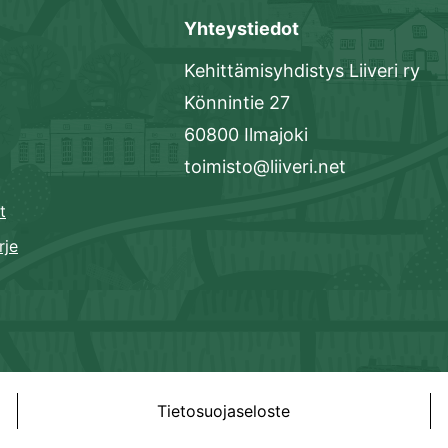
Yhteystiedot
Kehittämisyhdistys Liiveri ry
Könnintie 27
60800 Ilmajoki
toimisto@liiveri.net
t
rje
Tietosuojaseloste