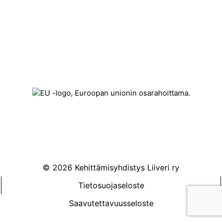
Könnintie 27
60800 Ilmajoki
toimisto@liiveri.net
© 2026 Kehittämisyhdistys Liiveri ry
Tietosuojaseloste
Saavutettavuusseloste