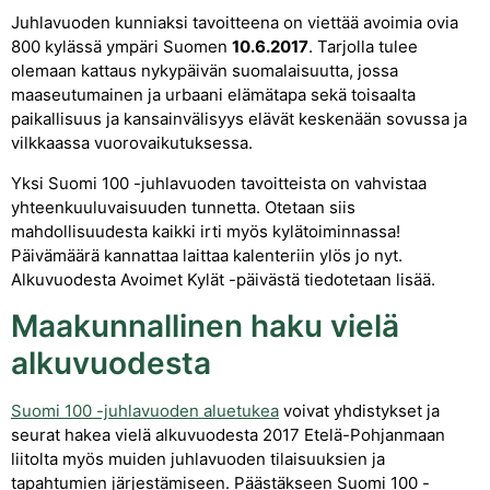
Juhlavuoden kunniaksi tavoitteena on viettää avoimia ovia
800 kylässä ympäri Suomen
10.6.2017
. Tarjolla tulee
olemaan kattaus nykypäivän suomalaisuutta, jossa
maaseutumainen ja urbaani elämätapa sekä toisaalta
paikallisuus ja kansainvälisyys elävät keskenään sovussa ja
vilkkaassa vuorovaikutuksessa.
Yksi Suomi 100 -juhlavuoden tavoitteista on vahvistaa
yhteenkuuluvaisuuden tunnetta. Otetaan siis
mahdollisuudesta kaikki irti myös kylätoiminnassa!
Päivämäärä kannattaa laittaa kalenteriin ylös jo nyt.
Alkuvuodesta Avoimet Kylät -päivästä tiedotetaan lisää.
Maakunnallinen haku vielä
alkuvuodesta
Suomi 100 -juhlavuoden aluetukea
voivat yhdistykset ja
seurat hakea vielä alkuvuodesta 2017 Etelä-Pohjanmaan
liitolta myös muiden juhlavuoden tilaisuuksien ja
tapahtumien järjestämiseen. Päästäkseen Suomi 100 -