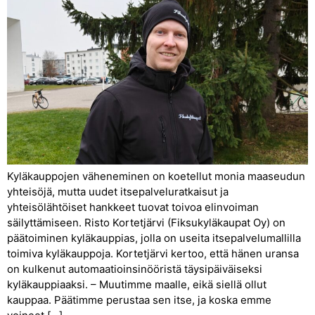
Kyläkauppojen väheneminen on koetellut monia maaseudun
yhteisöjä, mutta uudet itsepalveluratkaisut ja
yhteisölähtöiset hankkeet tuovat toivoa elinvoiman
säilyttämiseen. Risto Kortetjärvi (Fiksukyläkaupat Oy) on
päätoiminen kyläkauppias, jolla on useita itsepalvelumallilla
toimiva kyläkauppoja. Kortetjärvi kertoo, että hänen uransa
on kulkenut automaatioinsinööristä täysipäiväiseksi
kyläkauppiaaksi. – Muutimme maalle, eikä siellä ollut
kauppaa. Päätimme perustaa sen itse, ja koska emme