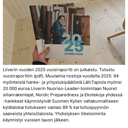
Liiverin vuoden 2025 vuosiraportti on julkaistu. Tutustu
vuosiraporttiin (pdf). Muutamia nostoja vuodelta 2025: 94
myönteistä hanke- ja yritystukipäätöstä LähiTapiola myönsi
20 000 euroa Liiverin Nuoriso-Leader-toimintaan Nuoret
sillanrakentajat, Nordic Preparedness ja Ekotekoja yhdessä
-hankkeet käynnistyivät Suomen Kylien valtakunnalliseen
kylätalokartoitukseen vastasi 89 % kartoituspyynnön
saaneista yhteisötaloista. Yhdistyksen liiketoiminta
käynnistyi vuosien tauon jälkeen.