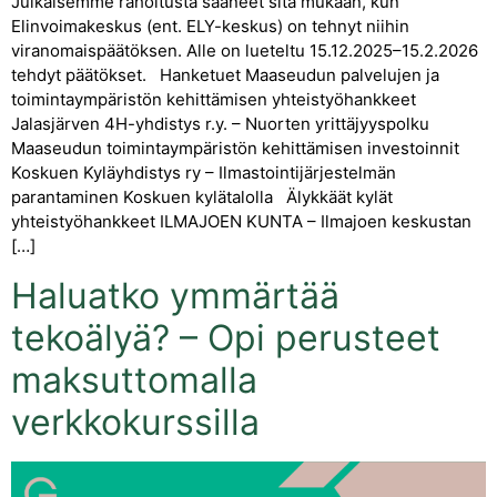
Julkaisemme rahoitusta saaneet sitä mukaan, kun
Elinvoimakeskus (ent. ELY-keskus) on tehnyt niihin
viranomaispäätöksen. Alle on lueteltu 15.12.2025–15.2.2026
tehdyt päätökset. Hanketuet Maaseudun palvelujen ja
toimintaympäristön kehittämisen yhteistyöhankkeet
Jalasjärven 4H-yhdistys r.y. – Nuorten yrittäjyyspolku
Maaseudun toimintaympäristön kehittämisen investoinnit
Koskuen Kyläyhdistys ry – Ilmastointijärjestelmän
parantaminen Koskuen kylätalolla Älykkäät kylät
yhteistyöhankkeet ILMAJOEN KUNTA – Ilmajoen keskustan
[…]
Haluatko ymmärtää
tekoälyä? – Opi perusteet
maksuttomalla
verkkokurssilla