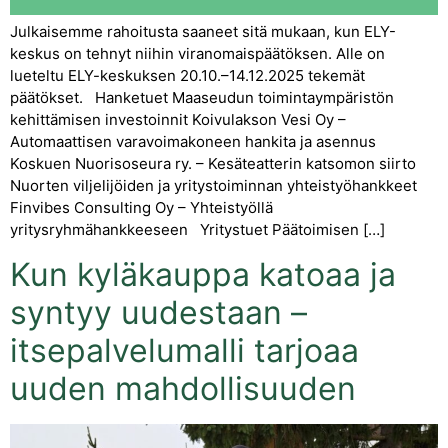
Julkaisemme rahoitusta saaneet sitä mukaan, kun ELY-
keskus on tehnyt niihin viranomaispäätöksen. Alle on
lueteltu ELY-keskuksen 20.10.–14.12.2025 tekemät
päätökset. Hanketuet Maaseudun toimintaympäristön
kehittämisen investoinnit Koivulakson Vesi Oy –
Automaattisen varavoimakoneen hankita ja asennus
Koskuen Nuorisoseura ry. – Kesäteatterin katsomon siirto
Nuorten viljelijöiden ja yritystoiminnan yhteistyöhankkeet
Finvibes Consulting Oy – Yhteistyöllä
yritysryhmähankkeeseen Yritystuet Päätoimisen […]
Kun kyläkauppa katoaa ja
syntyy uudestaan –
itsepalvelumalli tarjoaa
uuden mahdollisuuden