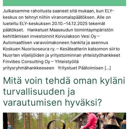
Julkaisemme rahoitusta saaneet sitä mukaan, kun ELY-
keskus on tehnyt niihin viranomaispäätöksen. Alle on
lueteltu ELY-keskuksen 20.10.–14.12.2025 tekemät
päätökset. Hanketuet Maaseudun toimintaympäristön
kehittämisen investoinnit Koivulakson Vesi Oy –
Automaattisen varavoimakoneen hankita ja asennus
Koskuen Nuorisoseura ry. – Kesäteatterin katsomon siirto
Nuorten viljelijöiden ja yritystoiminnan yhteistyöhankkeet
Finvibes Consulting Oy – Yhteistyöllä
yritysryhmähankkeeseen Yritystuet Päätoimisen […]
Mitä voin tehdä oman kyläni
turvallisuuden ja
varautumisen hyväksi?