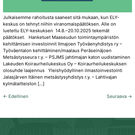
Julkaisemme rahoitusta saaneet sitä mukaan, kun ELY-
keskus on tehnyt niihin viranomaispäätöksen. Alle on
lueteltu ELY-keskuksen 14.8.–20.10.2025 tekemät
päätökset. Hanketuet Maaseudun toimintaympäristön
kehittämisen investoinnit Ilmajoen Työväenyhdistys ry –
Työväentalon kehittäminen/maalaus Peräseinäjoen
Metsästysseura r.y. – PSJMS jahtimajan katon uudistaminen
Lakeuden Koiraurheilukeskus Oy – Koiraurheilukeskuksen
olosuhde laajennus Yleishyödyllinen ilmastoinvestointi
Jalasjärven Itäinen metsästysyhdistys r.y. – Lahtivajan
kylmälaitteiston […]
←
Edellinen
Seuraava
→