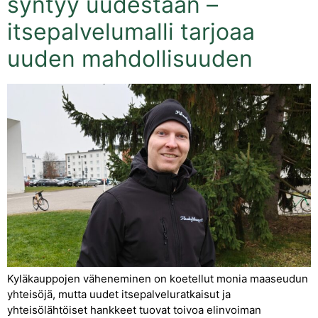
syntyy uudestaan –
itsepalvelumalli tarjoaa
uuden mahdollisuuden
Kyläkauppojen väheneminen on koetellut monia maaseudun
yhteisöjä, mutta uudet itsepalveluratkaisut ja
yhteisölähtöiset hankkeet tuovat toivoa elinvoiman