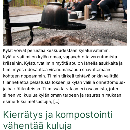
Kylät voivat perustaa keskuudestaan kyläturvatiimin.
Kyläturvatiimi on kylän omaa, vapaaehtoita varautumista
kriiseihin. Kyläturvatiimin myötä apu on lähellä asukkaita ja
tiimi myös edesauttaa viranomaisapua saavuttamaan
kohteen nopeammin. Tiimin tärkeä tehtävä onkin välittää
tilannetietoa pelastuslaitoksen ja kylän välillä onnettomuus-
ja häiriötilanteissa. Tiimissä tarvitaan eri osaamista, joten
siihen voi kuulua kylän oman tarpeen ja resurssin mukaan
esimerkiksi metsästäjiä, […]
Kierrätys ja kompostointi
vähentää kuluja