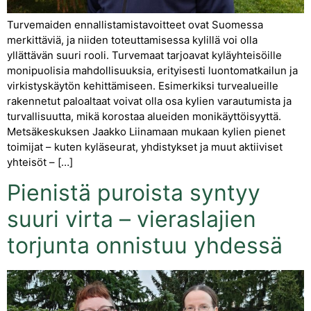
Turvemaiden ennallistamistavoitteet ovat Suomessa
merkittäviä, ja niiden toteuttamisessa kylillä voi olla
yllättävän suuri rooli. Turvemaat tarjoavat kyläyhteisöille
monipuolisia mahdollisuuksia, erityisesti luontomatkailun ja
virkistyskäytön kehittämiseen. Esimerkiksi turvealueille
rakennetut paloaltaat voivat olla osa kylien varautumista ja
turvallisuutta, mikä korostaa alueiden monikäyttöisyyttä.
Metsäkeskuksen Jaakko Liinamaan mukaan kylien pienet
toimijat – kuten kyläseurat, yhdistykset ja muut aktiiviset
yhteisöt – […]
Pienistä puroista syntyy
suuri virta – vieraslajien
torjunta onnistuu yhdessä