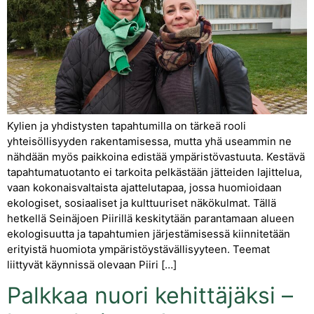
Kylien ja yhdistysten tapahtumilla on tärkeä rooli
yhteisöllisyyden rakentamisessa, mutta yhä useammin ne
nähdään myös paikkoina edistää ympäristövastuuta. Kestävä
tapahtumatuotanto ei tarkoita pelkästään jätteiden lajittelua,
vaan kokonaisvaltaista ajattelutapaa, jossa huomioidaan
ekologiset, sosiaaliset ja kulttuuriset näkökulmat. Tällä
hetkellä Seinäjoen Piirillä keskitytään parantamaan alueen
ekologisuutta ja tapahtumien järjestämisessä kiinnitetään
erityistä huomiota ympäristöystävällisyyteen. Teemat
liittyvät käynnissä olevaan Piiri […]
Palkkaa nuori kehittäjäksi –