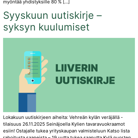
myöntää yhdistyksille 80 % […]
Syyskuun uutiskirje –
syksyn kuulumiset
Lokakuun uutiskirjeen aiheita: Vehreän kylän veräjällä -
tilaisuus 26.11.2025 Seinäjoella Kylien tavaravuokraamot
esiin! Ostajalle tukea yrityskaupan valmisteluun Katso lista
rahoitusta saaneista – 19 uutta tukea saanutta Kylä nuorten