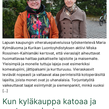
Lapuan kaupungin viheraluepalveluissa työskentelevä Maria
Kylmäluoma ja Kurikan Luontoyhdistyksen aktiivi Miska
Rossinen-Kaihlamäki kertovat, että vieraslajit aiheuttavat
huomattavaa haittaa paikalliselle lajistolle ja maisemalle.
Yleisimpiä ja monelle tuttuja lajeja ovat esimerkiksi
komealupiini, jättipalsami ja kurtturuusu. Vieraskasvit
leviävät nopeasti ja valtaavat alaa perinteisiltä kotoperäisiltä
lajeilta, joista monet ovat jo uhanalaisia. Torjuntatyötä
vaikeuttavat laajat esiintymät ja siemenpankit, minkä vuoksi
[…]
Kun kyläkauppa katoaa ja