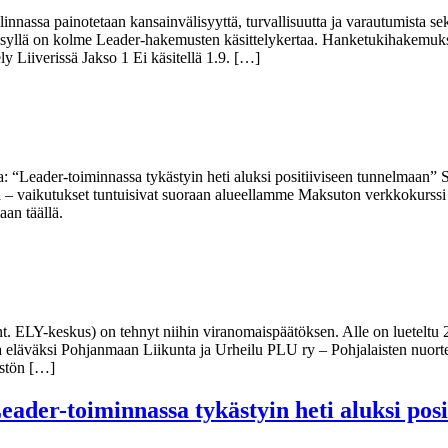
innassa painotetaan kansainvälisyyttä, turvallisuutta ja varautumista s
syllä on kolme Leader-hakemusten käsittelykertaa. Hanketukihakemukset
y Liiverissä Jakso 1 Ei käsitellä 1.9. […]
 “Leader-toiminnassa tykästyin heti aluksi positiiviseen tunnelmaan” S
 – vaikutukset tuntuisivat suoraan alueellamme Maksuton verkkokurssi yr
emaan täällä.
t. ELY-keskus) on tehnyt niihin viranomaispäätöksen. Alle on luetelt
ria eläväksi Pohjanmaan Liikunta ja Urheilu PLU ry – Pohjalaisten nuo
istön […]
der-toiminnassa tykästyin heti aluksi pos