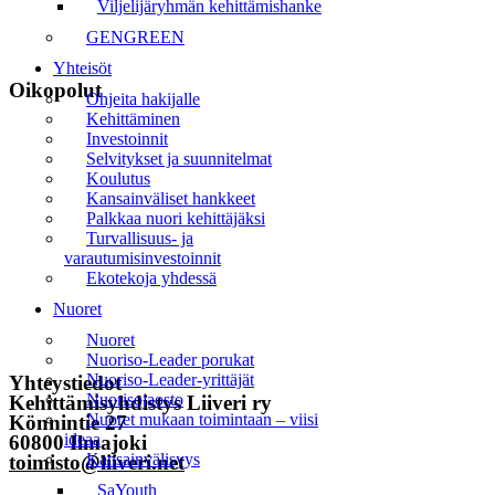
Viljelijäryhmän kehittämishanke
GENGREEN
Yhteisöt
Oikopolut
Ohjeita hakijalle
Kehittäminen
Etusivu
Investoinnit
Selvitykset ja suunnitelmat
Koulutus
Uutiset
Kansainväliset hankkeet
Palkkaa nuori kehittäjäksi
Tapahtumat
Turvallisuus- ja
varautumisinvestoinnit
Liiveri
Ekotekoja yhdessä
Yhteystiedot
Nuoret
Nuoret
Tilaa uutiskirje
Nuoriso-Leader porukat
Nuoriso-Leader-yrittäjät
Yhteystiedot
Nuorisojaosto
Kehittämisyhdistys Liiveri ry
Nuoret mukaan toimintaan – viisi
Könnintie 27
ideaa
60800 Ilmajoki
Kansainvälisyys
toimisto@liiveri.net
SaYouth