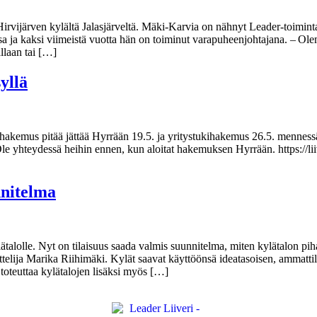
irvijärven kylältä Jalasjärveltä. Mäki-Karvia on nähnyt Leader-toimint
sessa ja kaksi viimeistä vuotta hän on toiminut varapuheenjohtajana. –
allaan tai […]
yllä
ihakemus pitää jättää Hyrrään 19.5. ja yritystukihakemus 26.5. mennessä
Ole yhteydessä heihin ennen, kun aloitat hakemuksen Hyrrään. https://liive
nnitelma
talolle. Nyt on tilaisuus saada valmis suunnitelma, miten kylätalon piha
elija Marika Riihimäki. Kylät saavat käyttöönsä ideatasoisen, ammattila
 toteuttaa kylätalojen lisäksi myös […]