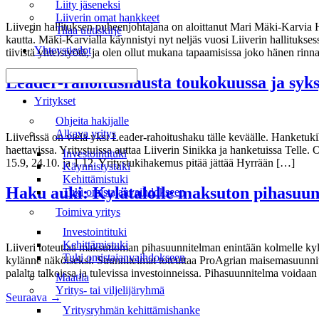
Liity jäseneksi
Liiverin omat hankkeet
Liiverin hallituksen puheenjohtajana on aloittanut Mari Mäki-Karvia H
Tilaa uutiskirje
kautta. Mäki-Karvialla käynnistyi nyt neljäs vuosi Liiverin hallituk
Yhteystiedot
tiivistä yhteistyötä, ja olen ollut mukana tapaamisissa joko hänen rinn
Leader-rahoitushausta toukokuussa ja syks
Valikko
Yritykset
Ohjeita hakijalle
Alkava yritys
Liiverissä on vielä yksi Leader-rahoitushaku tälle keväälle. Hanketuk
haettavissa. Yritystuissa auttaa Liiverin Sinikka ja hanketuissa Telle. 
Investointituki
15.9, 24.10. ja 1.12. Yritystukihakemus pitää jättää Hyrrään […]
Käynnistystuki
Kehittämistuki
Haku auki: Kylätalolle maksuton pihasuu
Tuki omistajanvaihdokseen
Toimiva yritys
Investointituki
Kehittämistuki
Liiveri toteuttaa maksuttoman pihasuunnitelman enintään kolmelle kylä
Tuki omistajanvaihdokseen
kylänne näköiseksi. Suunnitelmat toteuttaa ProAgrian maisemasuunnitt
palalta talkoissa ja tulevissa investoinneissa. Pihasuunnitelma voidaan
Maatila
Yritys- tai viljelijäryhmä
Seuraava
→
Yritysryhmän kehittämishanke