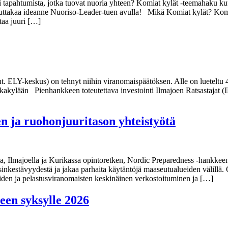
ai tapahtumista, jotka tuovat nuoria yhteen? Komiat kylät -teemahaku 
Toteuttakaa ideanne Nuoriso-Leader-tuen avulla! Mikä Komiat kylät? Ko
taa juuri […]
t. ELY-keskus) on tehnyt niihin viranomaispäätöksen. Alle on luetelt
kakylään Pienhankkeen toteutettava investointi Ilmajoen Ratsastajat (
n ja ruohonjuuritason yhteistyötä
lla, Ilmajoella ja Kurikassa opintoretken, Nordic Preparedness -hankk
 kriisinkestävyydestä ja jakaa parhaita käytäntöjä maaseutualueiden välil
joiden ja pelastusviranomaisten keskinäinen verkostoituminen ja […]
een syksylle 2026