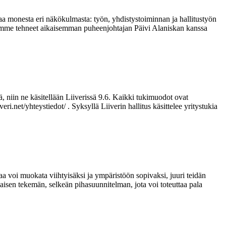
aa monesta eri näkökulmasta: työn, yhdistystoiminnan ja hallitustyön
 Olemme tehneet aikaisemman puheenjohtajan Päivi Alaniskan kanssa
, niin ne käsitellään Liiverissä 9.6. Kaikki tukimuodot ovat
ri.net/yhteystiedot/ . Syksyllä Liiverin hallitus käsittelee yritystukia
a voi muokata viihtyisäksi ja ympäristöön sopivaksi, juuri teidän
isen tekemän, selkeän pihasuunnitelman, jota voi toteuttaa pala