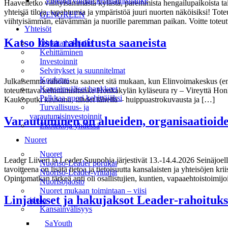
Viljelijäryhmän kehittämishanke
Haaveiletko viihtyisämmästä kylästä, paremmista hengailupaikoista t
yhteisiä tiloja, tapahtumia ja ympäristöä juuri nuorten näköisiksi! 
GENGREEN
viihtyisämmän, elävämmän ja nuorille paremman paikan. Voitte toteut
Yhteisöt
Katso lista rahoitusta saaneista
Ohjeita hakijalle
Kehittäminen
Investoinnit
Selvitykset ja suunnitelmat
Koulutus
Julkaisemme rahoitusta saaneet sitä mukaan, kun Elinvoimakeskus (en
Kansainväliset hankkeet
toteutettava kehittämishanke Honkakylän kyläseura ry – Vireyttä Hon
Palkkaa nuori kehittäjäksi
Kaukoputki kaukana, tähdet lähellä – huippuastrokuvausta ja […]
Turvallisuus- ja
varautumisinvestoinnit
Varautuminen on alueiden, organisaatioide
Ekotekoja yhdessä
Nuoret
Nuoret
Leader Liiveri ja Leader Suupohja järjestivät 13.-14.4.2026 Seinäjoe
Nuoriso-Leader porukat
tavoitteena on lisätä tietoa ja tietoisuutta kansalaisten ja yhteisöjen
Nuoriso-Leader-yrittäjät
Opintomatkan tärkeä anti oli osallistujien, kuntien, vapaaehtoistoimi
Nuorisojaosto
Nuoret mukaan toimintaan – viisi
Linjaukset ja hakujaksot Leader-rahoituks
ideaa
Kansainvälisyys
SaYouth