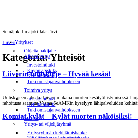
Seinäjoki Ilmajoki Jalasjärvi
Valikko
Yritykset
Liiveri
Ohjeita hakijalle
Kategoria:
Yhteisöt
Alkava yritys
Investointituki
Käynnistystuki
Liiverin uutiskirje – Hyvää kesää!
Kehittämistuki
Tuki omistajanvaihdokseen
Toimiva yritys
Uutiskirjeen aiheita: Liiveri mukana nuorten kesätyöllistymisessä Lin
Investointituki
rahoitusta saanutta Vastaa SeAMKin kyselyyn lähipalveluiden kehit
Kehittämistuki
Tuki omistajanvaihdokseen
Komiat kylät – Kylät nuorten näköisiksi!
Maatila
Yritys- tai viljelijäryhmä
Yritysryhmän kehittämishanke