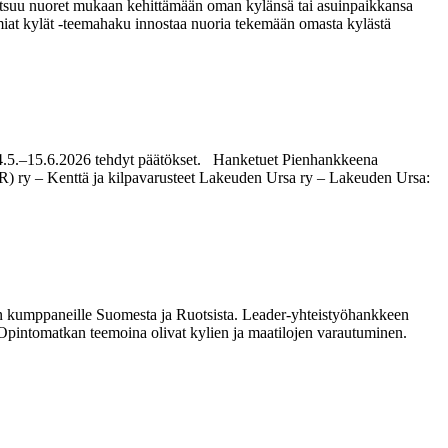
kutsuu nuoret mukaan kehittämään oman kylänsä tai asuinpaikkansa
miat kylät -teemahaku innostaa nuoria tekemään omasta kylästä
u 4.5.–15.6.2026 tehdyt päätökset. Hanketuet Pienhankkeena
IR) ry – Kenttä ja kilpavarusteet Lakeuden Ursa ry – Lakeuden Ursa:
een kumppaneille Suomesta ja Ruotsista. Leader-yhteistyöhankkeen
lä. Opintomatkan teemoina olivat kylien ja maatilojen varautuminen.