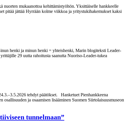
ekä nuorten mukaanottoa kehittämistyöhön. Yksittäiselle hankkeelle
 pitää jättää Hyrrään kolme viikkoa ja yritystukihakemukset kaksi
inun henki ja minun henki = yhteishenki, Marin blogiteksti Leader-
ittäjille 29 uutta rahoitusta saanutta Nuoriso-Leader-tukea
u 24.3.–3.5.2026 tehdyt päätökset. Hanketuet Pienhankkeena
rten osallisuuden ja osaamisen lisääminen Suomen Siirtolaisuusmuseon
itiiviseen tunnelmaan”