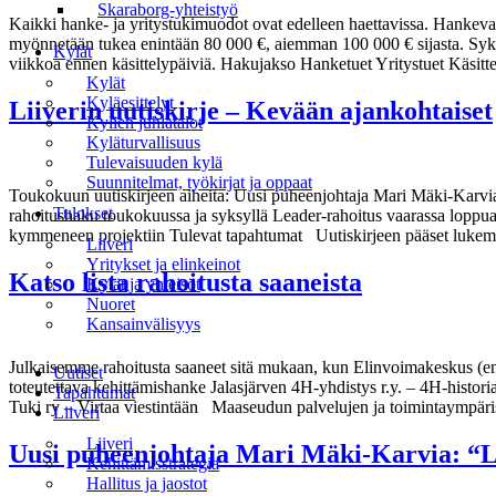
Skaraborg-yhteistyö
Kaikki hanke- ja yritystukimuodot ovat edelleen haettavissa. Hankeval
myönnetään tukea enintään 80 000 €, aiemman 100 000 € sijasta. Syk
Kylät
viikkoa ennen käsittelypäiviä. Hakujakso Hanketuet Yritystuet Käsittel
Kylät
Kyläesittelyt
Liiverin uutiskirje – Kevään ajankohtaiset
Kylien juhlatalot
Kyläturvallisuus
Tulevaisuuden kylä
Suunnitelmat, työkirjat ja oppaat
Toukokuun uutiskirjeen aiheita: Uusi puheenjohtaja Mari Mäki-Karvia:
Tulokset
rahoitushaku toukokuussa ja syksyllä Leader-rahoitus vaarassa loppua
kymmeneen projektiin Tulevat tapahtumat Uutiskirjeen pääset luk
Liiveri
Yritykset ja elinkeinot
Katso lista rahoitusta saaneista
Kylät ja yhteisöt
Nuoret
Kansainvälisyys
Julkaisemme rahoitusta saaneet sitä mukaan, kun Elinvoimakeskus (en
Valikko
Uutiset
toteutettava kehittämishanke Jalasjärven 4H-yhdistys r.y. – 4H-histo
Tapahtumat
Tuki ry – Virtaa viestintään Maaseudun palvelujen ja toimintaympär
Liiveri
Liiveri
Uusi puheenjohtaja Mari Mäki-Karvia: “Lea
Kehittämisstrategia
Hallitus ja jaostot