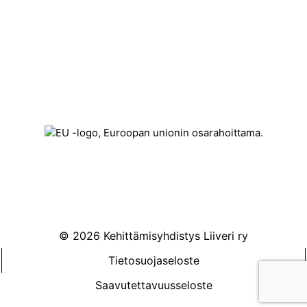
Könnintie 27
60800 Ilmajoki
toimisto@liiveri.net
© 2026 Kehittämisyhdistys Liiveri ry
Tietosuojaseloste
Saavutettavuusseloste