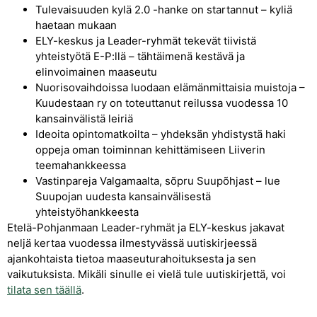
Tulevaisuuden kylä 2.0 -hanke on startannut – kyliä
haetaan mukaan
ELY-keskus ja Leader-ryhmät tekevät tiivistä
yhteistyötä E-P:llä – tähtäimenä kestävä ja
elinvoimainen maaseutu
Nuorisovaihdoissa luodaan elämänmittaisia muistoja –
Kuudestaan ry on toteuttanut reilussa vuodessa 10
kansainvälistä leiriä
Ideoita opintomatkoilta – yhdeksän yhdistystä haki
oppeja oman toiminnan kehittämiseen Liiverin
teemahankkeessa
Vastinpareja Valgamaalta, sõpru Suupõhjast – lue
Suupojan uudesta kansainvälisestä
yhteistyöhankkeesta
Etelä-Pohjanmaan Leader-ryhmät ja ELY-keskus jakavat
neljä kertaa vuodessa ilmestyvässä uutiskirjeessä
ajankohtaista tietoa maaseuturahoituksesta ja sen
vaikutuksista. Mikäli sinulle ei vielä tule uutiskirjettä, voi
tilata sen täällä
.