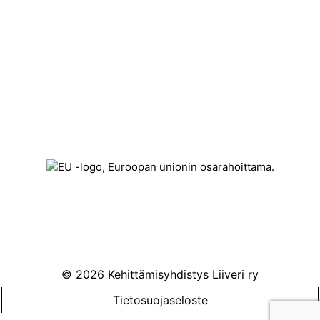
Kehittämisyhdistys Liiveri ry
Könnintie 27
60800 Ilmajoki
toimisto@liiveri.net
© 2026 Kehittämisyhdistys Liiveri ry
Tietosuojaseloste