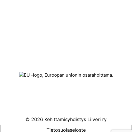
Yhteystiedot
Kehittämisyhdistys Liiveri ry
Könnintie 27
60800 Ilmajoki
toimisto@liiveri.net
© 2026 Kehittämisyhdistys Liiveri ry
Tietosuojaseloste