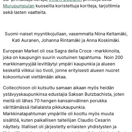
Murupumpulan
kuoseilla koristettuja kortteja, tarjottimia
sekä lasten vaatteita.
Suomi-naiset myyntikojullaan, vasemmalta Niina Keltamäki,
Kati Auranen, Johanna Rintamäki ja Anna Koskimäki.
European Market oli osa Sagra della Croce -markkinoita,
joka on kaupungin suurin vuotuinen tapahtuma. Noin 200
markkinamyyjää levittäytyi ympäri kaupunkia ja alueen
keskellä vilkkui iso tivoli, jonne erityisesti alueen nuoret
kokoontuivat viettämään aikaa.
Collecchioon oli kutsuttu samaan aikaan myös heidän
ystävyyskaupunkinsa edustajia Saksan Butzbachista, joten
meitä oli lähes 70 hengen kansainvälinen porukka
värittämässä italialaista pikkukaupunkia.
Markkinatapahtuman ympärille oli koottu myös muuta
sisältöä, kuten paikallisen taiteilijan Claudio Cesarin
näyttely. Illalliset oli järjestetty erilaisten yhdistysten ja