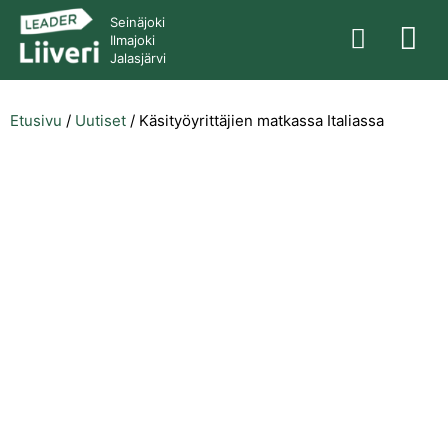
Seinäjoki
Ilmajoki
Jalasjärvi
Etusivu
/
Uutiset
/
Käsityöyrittäjien matkassa Italiassa