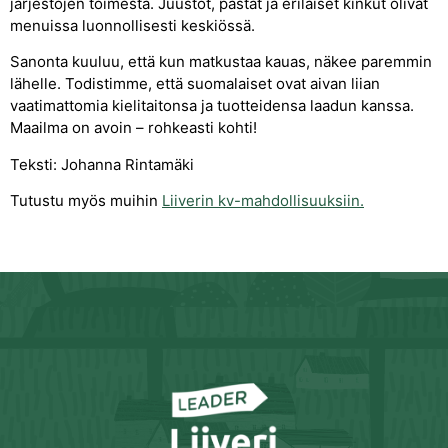
järjestöjen toimesta. Juustot, pastat ja erilaiset kinkut olivat
menuissa luonnollisesti keskiössä.
Sanonta kuuluu, että kun matkustaa kauas, näkee paremmin
lähelle. Todistimme, että suomalaiset ovat aivan liian
vaatimattomia kielitaitonsa ja tuotteidensa laadun kanssa.
Maailma on avoin – rohkeasti kohti!
Teksti: Johanna Rintamäki
Tutustu myös muihin
Liiverin kv-mahdollisuuksiin.