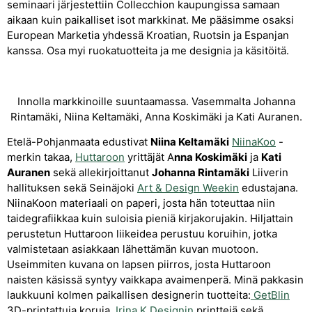
seminaari järjestettiin Collecchion kaupungissa samaan
aikaan kuin paikalliset isot markkinat. Me pääsimme osaksi
European Marketia yhdessä Kroatian, Ruotsin ja Espanjan
kanssa. Osa myi ruokatuotteita ja me designia ja käsitöitä.
Innolla markkinoille suuntaamassa. Vasemmalta Johanna
Rintamäki, Niina Keltamäki, Anna Koskimäki ja Kati Auranen.
Etelä-Pohjanmaata edustivat
Niina Keltamäki
NiinaKoo
-
merkin takaa,
Huttaroon
yrittäjät A
nna Koskimäki
ja
Kati
Auranen
sekä allekirjoittanut
Johanna Rintamäki
Liiverin
hallituksen sekä Seinäjoki
Art & Design Weekin
edustajana.
NiinaKoon materiaali on paperi, josta hän toteuttaa niin
taidegrafiikkaa kuin suloisia pieniä kirjakorujakin. Hiljattain
perustetun Huttaroon liikeidea perustuu koruihin, jotka
valmistetaan asiakkaan lähettämän kuvan muotoon.
Useimmiten kuvana on lapsen piirros, josta Huttaroon
naisten käsissä syntyy vaikkapa avaimenperä. Minä pakkasin
laukkuuni kolmen paikallisen designerin tuotteita:
GetBlin
3D-printattuja koruja,
Irina K Designin
printtejä sekä